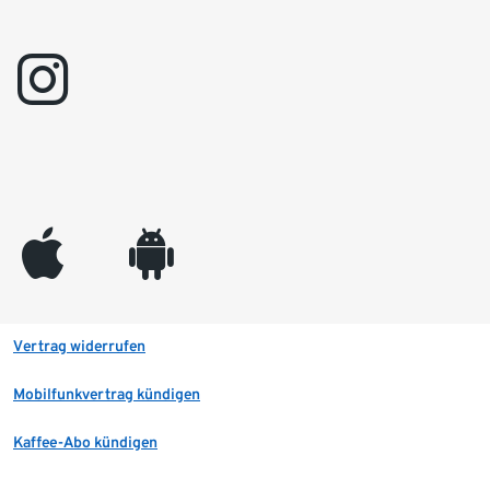
instagram
appleinc
android
Vertrag widerrufen
Mobilfunkvertrag kündigen
Kaffee-Abo kündigen