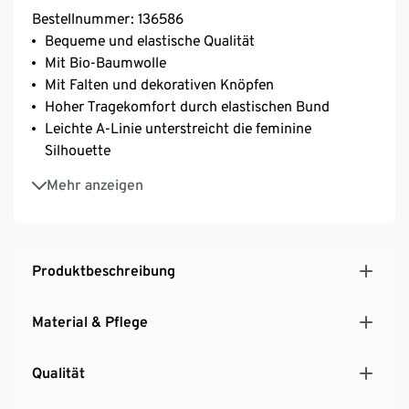
Bestellnummer: 136586
Bequeme und elastische Qualität
Mit Bio-Baumwolle
Mit Falten und dekorativen Knöpfen
Hoher Tragekomfort durch elastischen Bund
Leichte A-Linie unterstreicht die feminine
Silhouette
In dekorativem Hahnentritt-Dessin – ein Klassiker
Mehr anzeigen
der Damenmode
Mit Elasthan: formbeständig, perfekter Sitz, hoher
Tragekomfort
Produktbeschreibung
Material & Pflege
Qualität