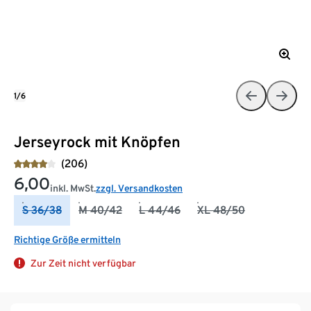
1/6
Jerseyrock mit Knöpfen
(206)
6,00
inkl. MwSt.
zzgl. Versandkosten
S 36/38
M 40/42
L 44/46
XL 48/50
Richtige Größe ermitteln
Zur Zeit nicht verfügbar