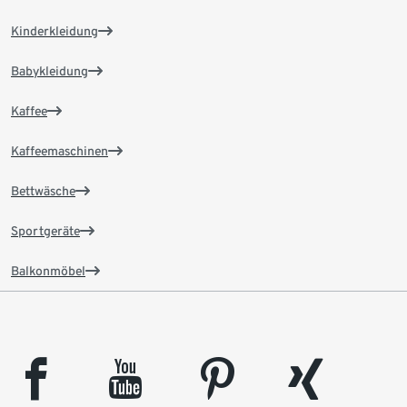
Kinderkleidung
Babykleidung
Kaffee
Kaffeemaschinen
Bettwäsche
Sportgeräte
Balkonmöbel
facebook
youtube
pinterest
xing