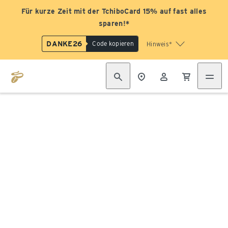
Für kurze Zeit mit der TchiboCard 15% auf fast alles
sparen!*
DANKE26
Code kopieren
Hinweis*