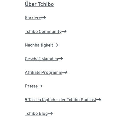
Über Tchibo
Karriere
Tchibo Community
Nachhaltigkeit
Geschäftskunden
Affiliate Programm
Presse
5 Tassen täglich – der Tchibo Podcast
Tchibo Blog