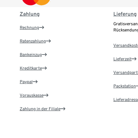
Zahlung
Lieferung
Gratisversan
Rechnung
Rücksendung
Ratenzahlung
Versandkost
Bankeinzug
Lieferzeit
Kreditkarte
Versandpart
Paypal
Packstation
Vorauskasse
Lieferadress
Zahlung in der Filiale