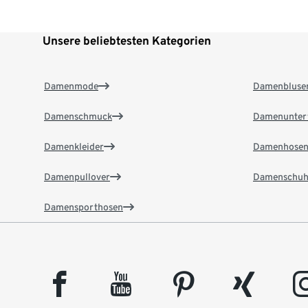
Unsere beliebtesten Kategorien
Damenmode
Damenbluse
Damenschmuck
Damenunter
Damenkleider
Damenhose
Damenpullover
Damenschuh
Damensporthosen
facebook
youtube
pinterest
xing
insta