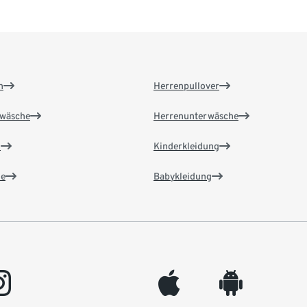
n
Herrenpullover
wäsche
Herrenunterwäsche
n
Kinderkleidung
e
Babykleidung
gram
appleinc
android