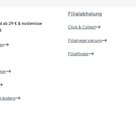
Filialabholung
d ab 29 € & kostenlose
Click & Collect
.
Filialreservierung
en
Filialfinder
ner
e ändern