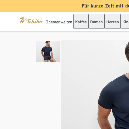
Für kurze Zeit mit d
Themenwelten
Kaffee
Damen
Herren
Kin