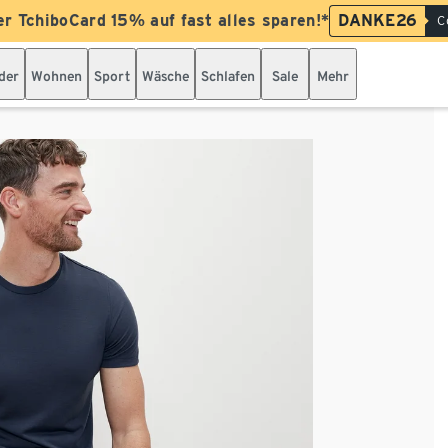
er TchiboCard 15% auf fast alles sparen!*
DANKE26
C
der
Wohnen
Sport
Wäsche
Schlafen
Sale
Mehr