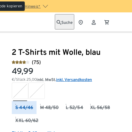
ode kopieren
Hinweis*
Suche
2 T-Shirts mit Wolle, blau
(75)
49,99
€/Stück
25,00
inkl. MwSt.
inkl. Versandkosten
S 44/46
M 48/50
L 52/54
XL 56/58
XXL 60/62