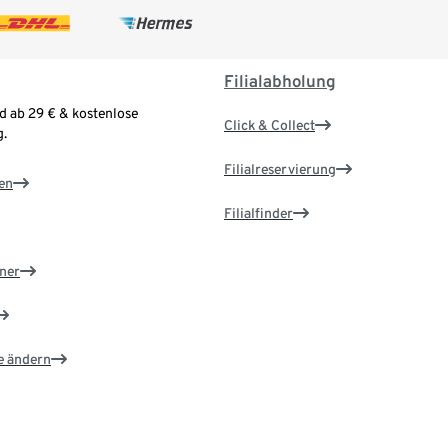
Filialabholung
d ab 29 € & kostenlose
Click & Collect
.
Filialreservierung
en
Filialfinder
ner
e ändern