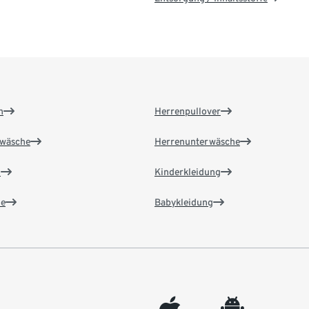
n
Herrenpullover
wäsche
Herrenunterwäsche
n
Kinderkleidung
e
Babykleidung