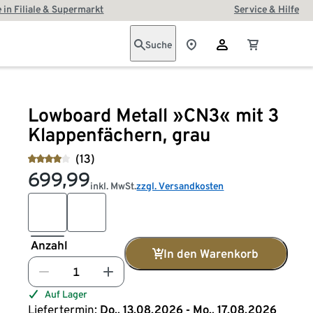
 in Filiale & Supermarkt
Service & Hilfe
Suche
Lowboard Metall »CN3« mit 3
Klappenfächern, grau
(13)
699,99
inkl. MwSt.
zzgl. Versandkosten
Anzahl
In den Warenkorb
Auf Lager
Liefertermin:
Do., 13.08.2026 - Mo., 17.08.2026