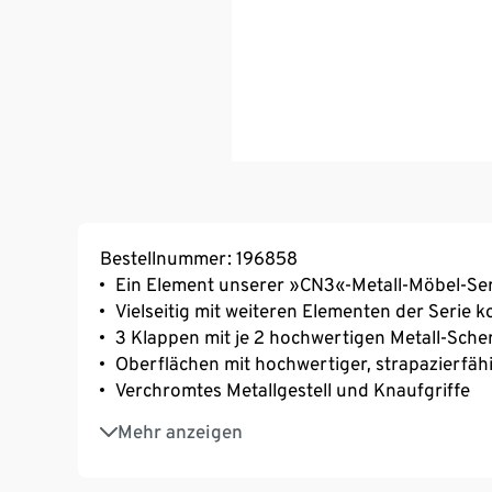
Bestellnummer: 196858
Ein Element unserer »CN3«-Metall-Möbel-Ser
Vielseitig mit weiteren Elementen der Serie 
3 Klappen mit je 2 hochwertigen Metall-Sch
Oberflächen mit hochwertiger, strapazierfäh
Verchromtes Metallgestell und Knaufgriffe
Ideal als TV-Board nutzbar
Mehr anzeigen
Lowboard mit verchromten Beinen und höhen
festen Stand auch auf unebenen Flächen