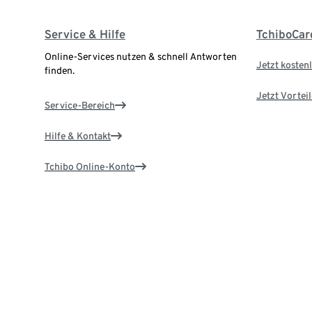
Service & Hilfe
TchiboCar
Online-Services nutzen & schnell Antworten
Jetzt kostenl
finden.
Jetzt Vortei
Service-Bereich
Hilfe & Kontakt
Tchibo Online-Konto