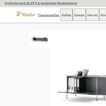
Gratisversand ab 29 € & kostenlose Rücksendung
Themenwelten
Kaffee
Damen
Herren
Kin