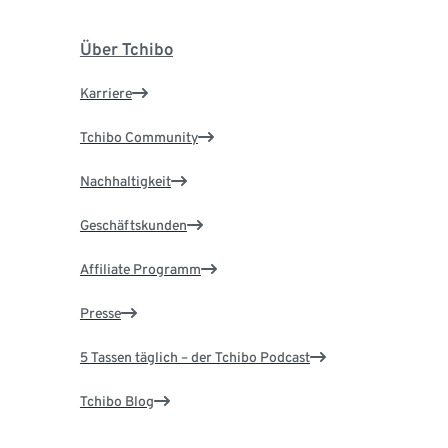
Über Tchibo
Karriere
Tchibo Community
Nachhaltigkeit
Geschäftskunden
Affiliate Programm
Presse
5 Tassen täglich – der Tchibo Podcast
Tchibo Blog