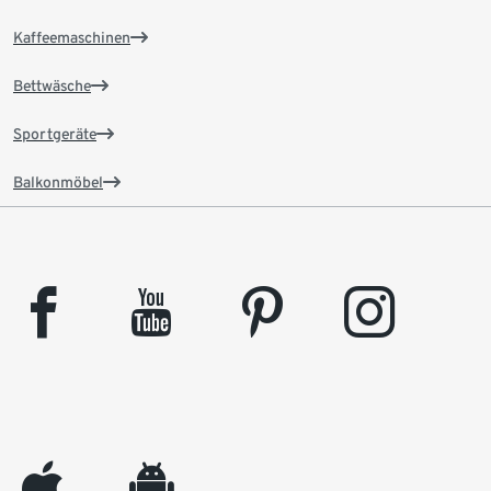
Kaffeemaschinen
Bettwäsche
Sportgeräte
Balkonmöbel
facebook
youtube
pinterest
instagram
appleinc
android