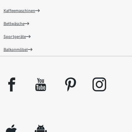
Kaffeemaschinen
Bettwäsche
Sportgeräte
Balkonmöbel
facebook
youtube
pinterest
instagram
appleinc
android