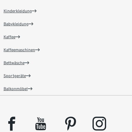
Kinderkleidung
Babykleidung
Kaffee
Kaffeemaschinen
Bettwäsche
Sportgeräte
Balkonmöbel
facebook
youtube
pinterest
instagram