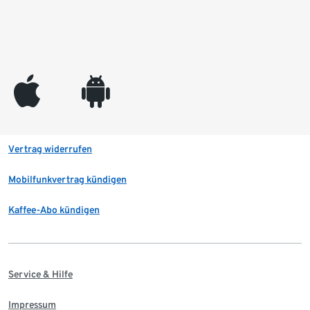
appleinc
android
Vertrag widerrufen
Mobilfunkvertrag kündigen
Kaffee-Abo kündigen
Service & Hilfe
Impressum