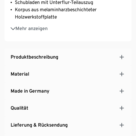
Schubladen mit Unterflur-Teilauszug
Korpus aus melaminharzbeschichteter
Holzwerkstoffplatte
Beine und Griffe aus Eichen-Massivholz, geölt
Mehr anzeigen
Inkl. Wandbefestigung für einen sicheren Stand
Inkl. Bodenschonern
MADE IN GERMANY
Produktbeschreibung
Material
Made in Germany
Qualität
Lieferung & Rücksendung