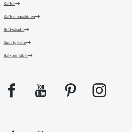
Kaffee
Kaffeemaschinen
Bettwäsche
Sportgeräte
Balkonmöbel
facebook
youtube
pinterest
instagram