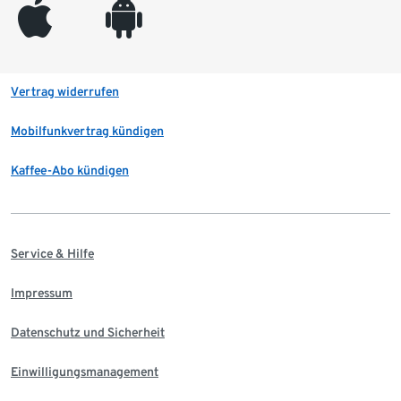
appleinc
android
Vertrag widerrufen
Mobilfunkvertrag kündigen
Kaffee-Abo kündigen
Service & Hilfe
Impressum
Datenschutz und Sicherheit
Einwilligungsmanagement