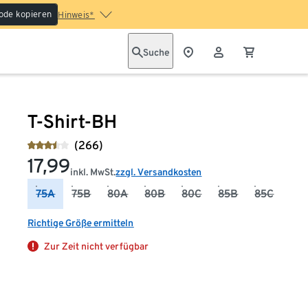
ode kopieren
Hinweis*
Suche
T-Shirt-BH
(266)
17,99
inkl. MwSt.
zzgl. Versandkosten
75A
75B
80A
80B
80C
85B
85C
Richtige Größe ermitteln
Zur Zeit nicht verfügbar