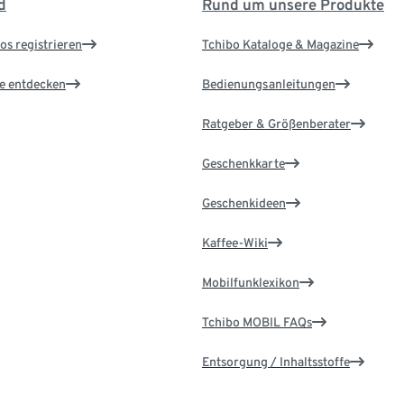
d
Rund um unsere Produkte
os registrieren
Tchibo Kataloge & Magazine
le entdecken
Bedienungsanleitungen
Ratgeber & Größenberater
Geschenkkarte
Geschenkideen
Kaffee-Wiki
Mobilfunklexikon
Tchibo MOBIL FAQs
Entsorgung / Inhaltsstoffe