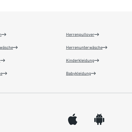
n
Herrenpullover
wäsche
Herrenunterwäsche
n
Kinderkleidung
e
Babykleidung
appleinc
android