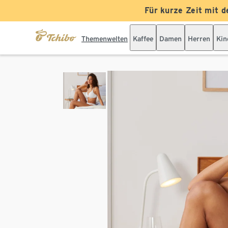
Für kurze Zeit mit d
Themenwelten
Kaffee
Damen
Herren
Kin