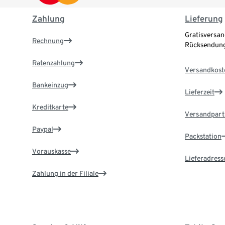
Zahlung
Lieferung
Gratisversan
Rechnung
Rücksendung
Ratenzahlung
Versandkost
Bankeinzug
Lieferzeit
Kreditkarte
Versandpart
Paypal
Packstation
Vorauskasse
Lieferadress
Zahlung in der Filiale