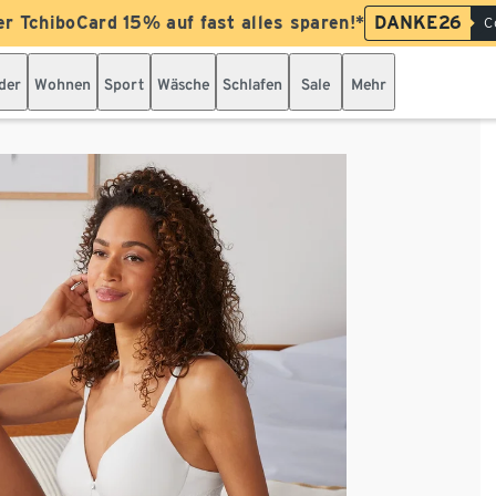
er TchiboCard 15% auf fast alles sparen!*
DANKE26
C
der
Wohnen
Sport
Wäsche
Schlafen
Sale
Mehr