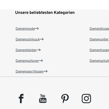
Unsere beliebtesten Kategorien
Damenmode
Damenbluse
Damenschmuck
Damenunter
Damenkleider
Damenhose
Damenpullover
Damenschuh
Damensporthosen
facebook
youtube
pinterest
instagram