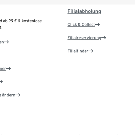
Filialabholung
d ab 29 € & kostenlose
Click & Collect
.
Filialreservierung
en
Filialfinder
ner
e ändern