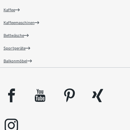
Kaffee
Kaffeemaschinen
Bettwäsche
Sportgeräte
Balkonmöbel
facebook
youtube
pinterest
xing
instagram