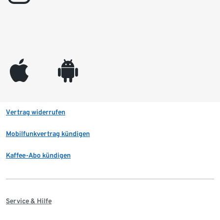
appleinc
android
Vertrag widerrufen
Mobilfunkvertrag kündigen
Kaffee-Abo kündigen
Service & Hilfe