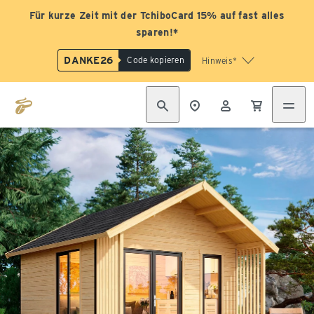
Für kurze Zeit mit der TchiboCard 15% auf fast alles
sparen!*
DANKE26
Code kopieren
Hinweis*