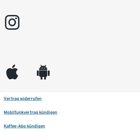
instagram
appleinc
android
Vertrag widerrufen
Mobilfunkvertrag kündigen
Kaffee-Abo kündigen