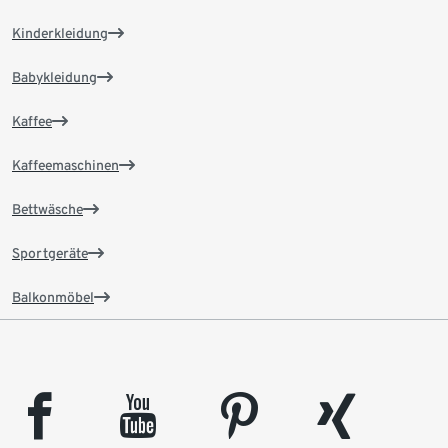
Kinderkleidung
Babykleidung
Kaffee
Kaffeemaschinen
Bettwäsche
Sportgeräte
Balkonmöbel
facebook
youtube
pinterest
xing