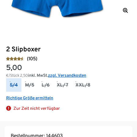
2 Slipboxer
(105)
5,00
inkl. MwSt.
zzgl. Versandkosten
€/Stück
2,50
S/4
M/5
L/6
XL/7
XXL/8
Richtige Größe ermitteln
Zur Zeit nicht verfügbar
Bestellnummer: 144603