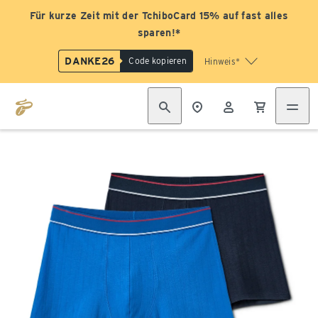
Für kurze Zeit mit der TchiboCard 15% auf fast alles
sparen!*
DANKE26
Code kopieren
Hinweis*