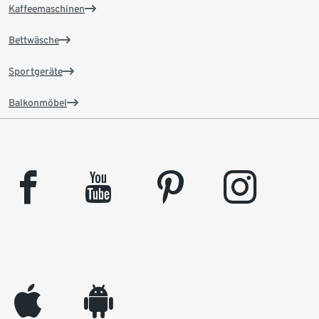
Kaffeemaschinen
Bettwäsche
Sportgeräte
Balkonmöbel
facebook
youtube
pinterest
instagram
appleinc
android