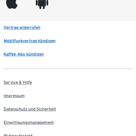
appleinc
android
Vertrag widerrufen
Mobilfunkvertrag kündigen
Kaffee-Abo kündigen
Service & Hilfe
Impressum
Datenschutz und Sicherheit
Einwilligungsmanagement
Widerrufsrecht