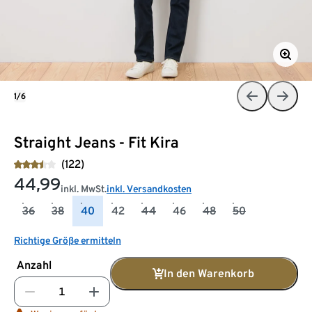
1/6
Straight Jeans - Fit Kira
(122)
44,99
inkl. MwSt.
inkl. Versandkosten
36
38
40
42
44
46
48
50
Richtige Größe ermitteln
Anzahl
In den Warenkorb