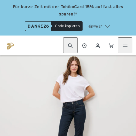
Für kurze Zeit mit der TchiboCard 15% auf fast alles
sparen!*
DANKE26
Code kopieren
Hinweis*