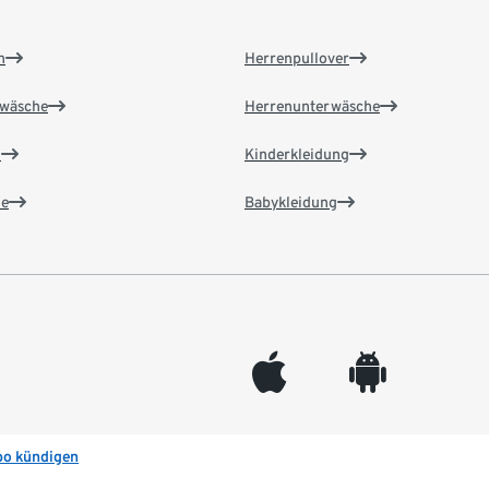
n
Herrenpullover
wäsche
Herrenunterwäsche
n
Kinderkleidung
e
Babykleidung
appleinc
android
bo kündigen