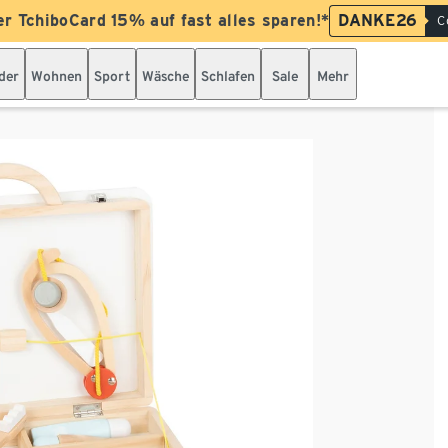
er TchiboCard 15% auf fast alles sparen!*
DANKE26
C
der
Wohnen
Sport
Wäsche
Schlafen
Sale
Mehr