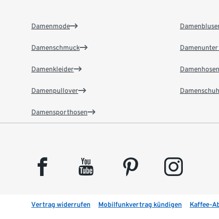
Damenmode
Damenbluse
Damenschmuck
Damenunter
Damenkleider
Damenhose
Damenpullover
Damenschuh
Damensporthosen
facebook
youtube
pinterest
instagram
Vertrag widerrufen
Mobilfunkvertrag kündigen
Kaffee-A