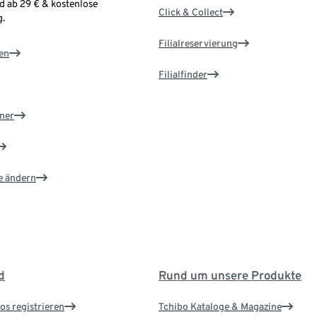
d ab 29 € & kostenlose
Click & Collect
.
Filialreservierung
en
Filialfinder
ner
e ändern
d
Rund um unsere Produkte
os registrieren
Tchibo Kataloge & Magazine