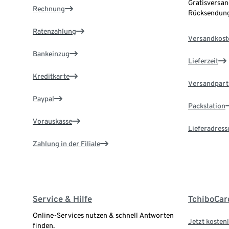
Gratisversan
Rechnung
Rücksendung
Ratenzahlung
Versandkost
Bankeinzug
Lieferzeit
Kreditkarte
Versandpart
Paypal
Packstation
Vorauskasse
Lieferadress
Zahlung in der Filiale
Service & Hilfe
TchiboCar
Online-Services nutzen & schnell Antworten
Jetzt kostenl
finden.