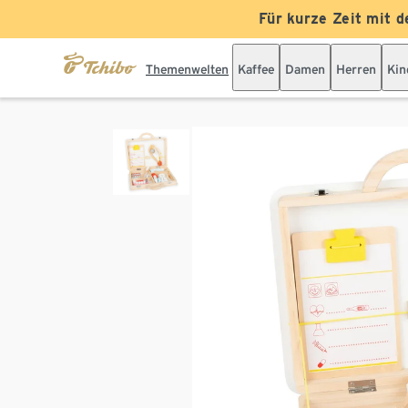
Für kurze Zeit mit d
Themenwelten
Kaffee
Damen
Herren
Kin