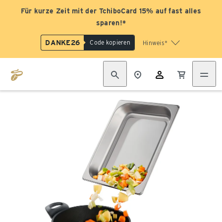
Für kurze Zeit mit der TchiboCard 15% auf fast alles
sparen!*
DANKE26
Code kopieren
Hinweis*