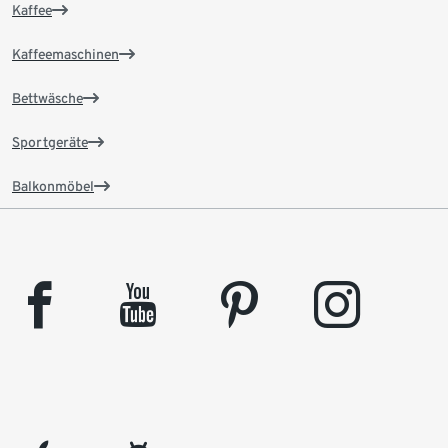
Kaffee
Kaffeemaschinen
Bettwäsche
Sportgeräte
Balkonmöbel
facebook
youtube
pinterest
instagram