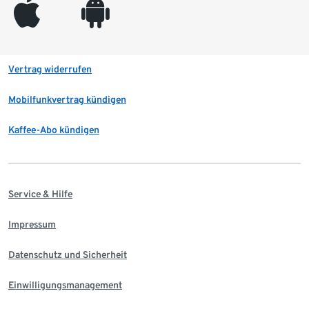
appleinc
android
Vertrag widerrufen
Mobilfunkvertrag kündigen
Kaffee-Abo kündigen
Service & Hilfe
Impressum
Datenschutz und Sicherheit
Einwilligungsmanagement