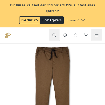
Für kurze Zeit mit der TchiboCard 15% auf fast alles
sparen!*
DANKE26
Code kopieren
Hinweis*