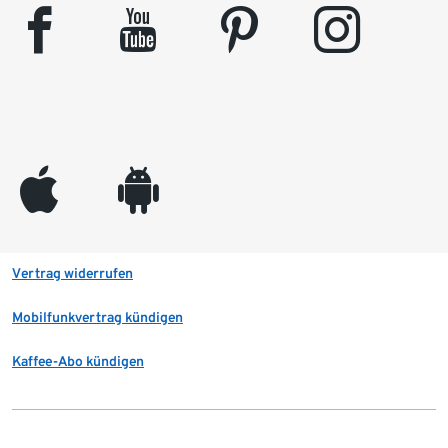
facebook
youtube
pinterest
instagram
appleinc
android
Vertrag widerrufen
Mobilfunkvertrag kündigen
Kaffee-Abo kündigen