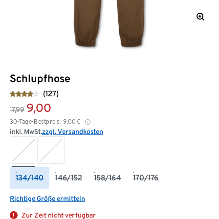
Schlupfhose
(127)
9,00
17,99
30-Tage-Bestpreis:
9,00
€
inkl. MwSt.
zzgl. Versandkosten
134/140
146/152
158/164
170/176
Richtige Größe ermitteln
Zur Zeit nicht verfügbar