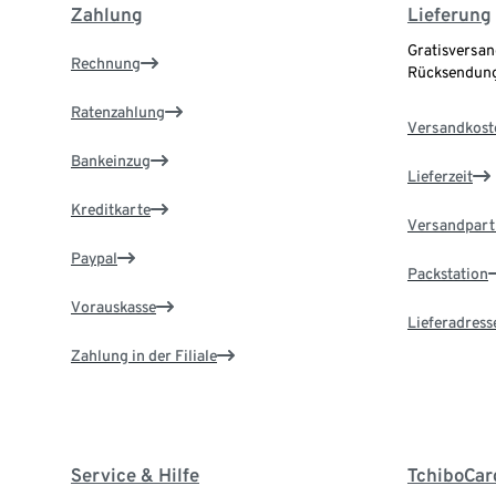
Zahlung
Lieferung
Gratisversan
Rechnung
Rücksendung
Ratenzahlung
Versandkost
Bankeinzug
Lieferzeit
Kreditkarte
Versandpart
Paypal
Packstation
Vorauskasse
Lieferadress
Zahlung in der Filiale
Service & Hilfe
TchiboCar