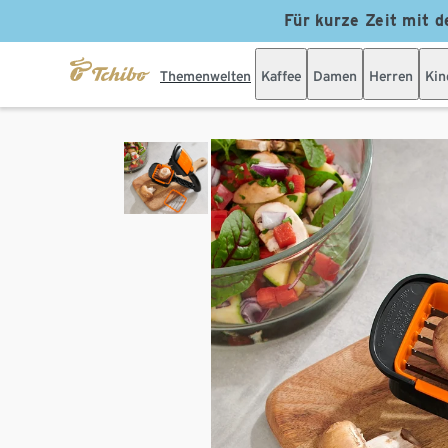
Für kurze Zeit mit d
Themenwelten
Kaffee
Damen
Herren
Kin