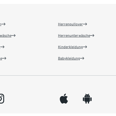
n
Herrenpullover
wäsche
Herrenunterwäsche
n
Kinderkleidung
e
Babykleidung
gram
appleinc
android