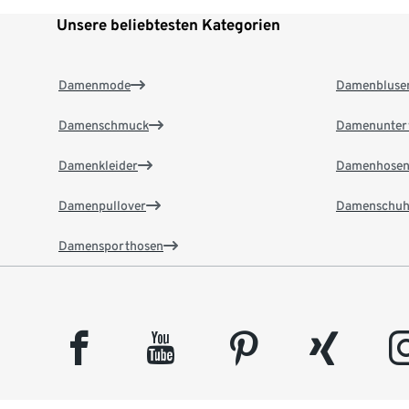
Unsere beliebtesten Kategorien
Damenmode
Damenbluse
Damenschmuck
Damenunter
Damenkleider
Damenhose
Damenpullover
Damenschuh
Damensporthosen
facebook
youtube
pinterest
xing
insta