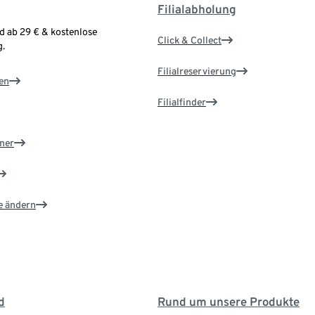
Filialabholung
d ab 29 € & kostenlose
Click & Collect
.
Filialreservierung
en
Filialfinder
ner
e ändern
d
Rund um unsere Produkte