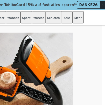
er TchiboCard 15% auf fast alles sparen!*
DANKE26
C
der
Wohnen
Sport
Wäsche
Schlafen
Sale
Mehr