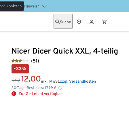
ode kopieren
Hinweis*
Suche
Nicer Dicer Quick XXL, 4-teilig
(51)
-33%
12,00
17,99
inkl. MwSt.
zzgl. Versandkosten
30-Tage-Bestpreis:
17,99
€
Zur Zeit nicht verfügbar