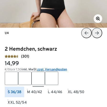
1/4
2 Hemdchen, schwarz
(301)
14,99
inkl. MwSt.
zzgl. Versandkosten
€/Stück
7,50
S 36/38
M 40/42
L 44/46
XL 48/50
XXL 52/54