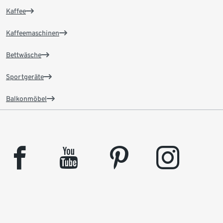
Kaffee
Kaffeemaschinen
Bettwäsche
Sportgeräte
Balkonmöbel
facebook
youtube
pinterest
instagram