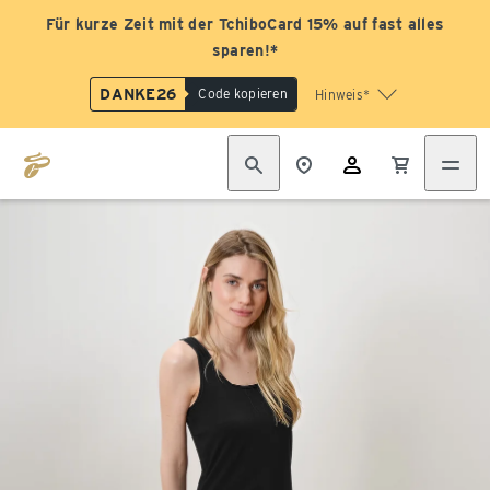
Für kurze Zeit mit der TchiboCard 15% auf fast alles
sparen!*
DANKE26
Code kopieren
Hinweis*