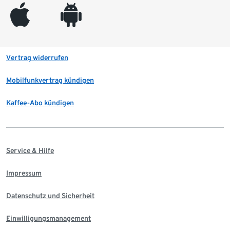
appleinc
android
Vertrag widerrufen
Mobilfunkvertrag kündigen
Kaffee-Abo kündigen
Service & Hilfe
Impressum
Datenschutz und Sicherheit
Einwilligungsmanagement