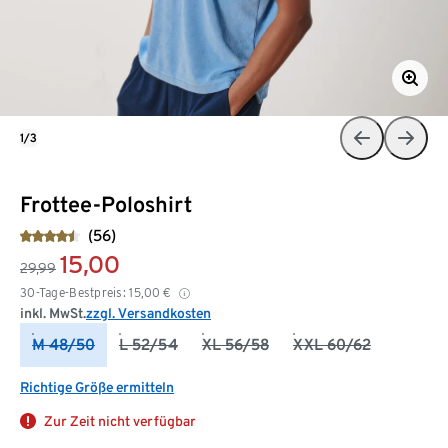
1/3
Frottee-Poloshirt
(56)
15,00
29,99
30-Tage-Bestpreis:
15,00
€
inkl. MwSt.
zzgl. Versandkosten
M 48/50
L 52/54
XL 56/58
XXL 60/62
Richtige Größe ermitteln
Zur Zeit nicht verfügbar