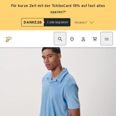
Für kurze Zeit mit der TchiboCard 15% auf fast alles
sparen!*
DANKE26
Code kopieren
Hinweis*