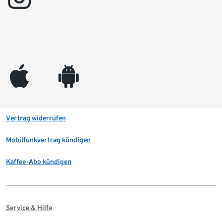
appleinc
android
Vertrag widerrufen
Mobilfunkvertrag kündigen
Kaffee-Abo kündigen
Service & Hilfe