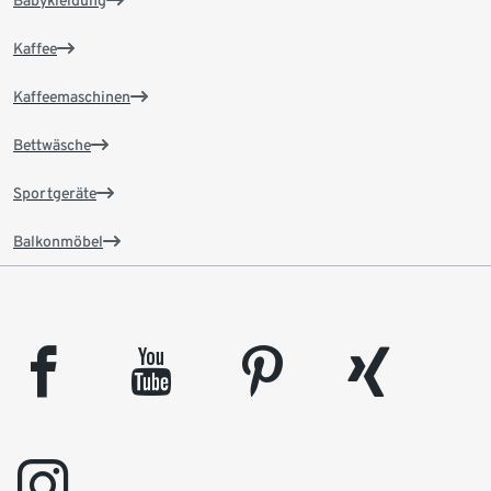
Babykleidung
Kaffee
Kaffeemaschinen
Bettwäsche
Sportgeräte
Balkonmöbel
facebook
youtube
pinterest
xing
instagram