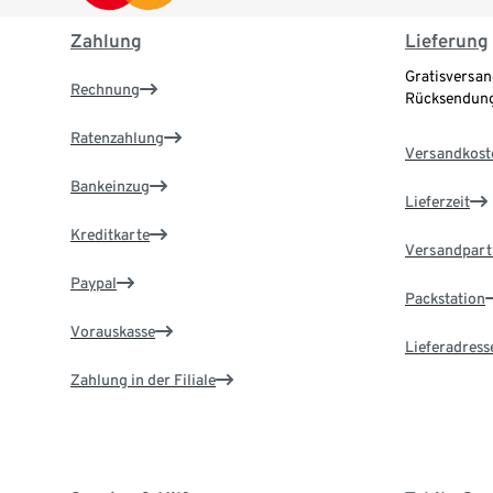
Zahlung
Lieferung
Gratisversan
Rechnung
Rücksendung
Ratenzahlung
Versandkost
Bankeinzug
Lieferzeit
Kreditkarte
Versandpart
Paypal
Packstation
Vorauskasse
Lieferadress
Zahlung in der Filiale