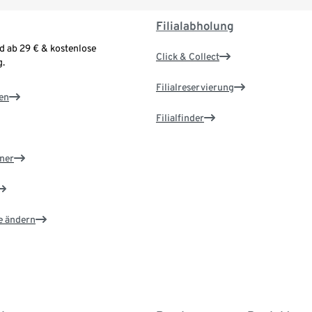
Filialabholung
d ab 29 € & kostenlose
Click & Collect
.
Filialreservierung
en
Filialfinder
ner
e ändern