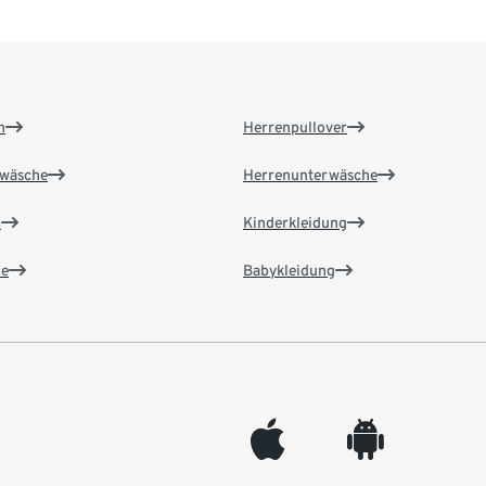
n
Herrenpullover
wäsche
Herrenunterwäsche
n
Kinderkleidung
e
Babykleidung
appleinc
android