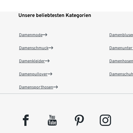
Unsere beliebtesten Kategorien
Damenmode
Damenbluse
Damenschmuck
Damenunter
Damenkleider
Damenhose
Damenpullover
Damenschuh
Damensporthosen
facebook
youtube
pinterest
instagram