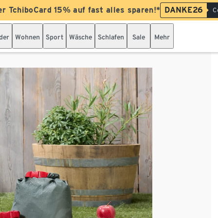
er TchiboCard 15% auf fast alles sparen!*
DANKE26
C
der
Wohnen
Sport
Wäsche
Schlafen
Sale
Mehr