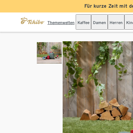
Für kurze Zeit mit d
Themenwelten
Kaffee
Damen
Herren
Kin