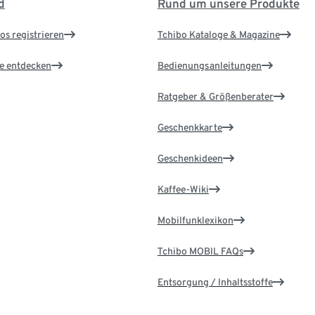
d
Rund um unsere Produkte
os registrieren
Tchibo Kataloge & Magazine
le entdecken
Bedienungsanleitungen
Ratgeber & Größenberater
Geschenkkarte
Geschenkideen
Kaffee-Wiki
Mobilfunklexikon
Tchibo MOBIL FAQs
Entsorgung / Inhaltsstoffe