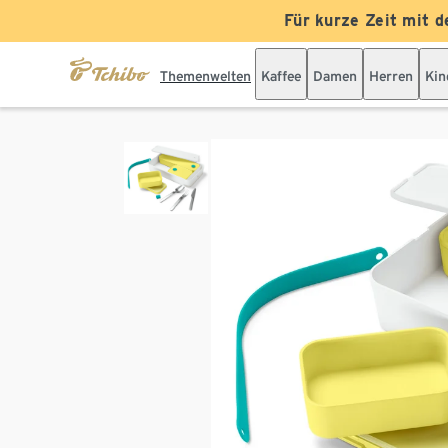
Für kurze Zeit mit d
Themenwelten
Kaffee
Damen
Herren
Kin