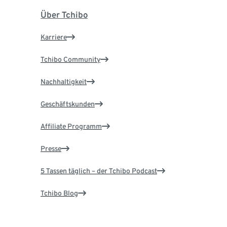
Über Tchibo
Karriere
Tchibo Community
Nachhaltigkeit
Geschäftskunden
Affiliate Programm
Presse
5 Tassen täglich – der Tchibo Podcast
Tchibo Blog