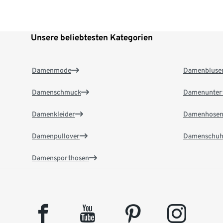
Unsere beliebtesten Kategorien
Damenmode
Damenbluse
Damenschmuck
Damenunter
Damenkleider
Damenhose
Damenpullover
Damenschuh
Damensporthosen
facebook
youtube
pinterest
instagram