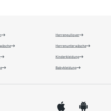
n
Herrenpullover
wäsche
Herrenunterwäsche
n
Kinderkleidung
e
Babykleidung
appleinc
android