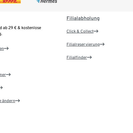
Filialabholung
d ab 29 € & kostenlose
Click & Collect
.
Filialreservierung
en
Filialfinder
ner
e ändern