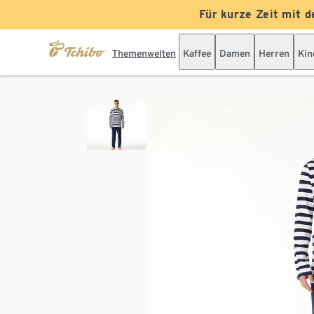
Für kurze Zeit mit d
Themenwelten
Kaffee
Damen
Herren
Kin