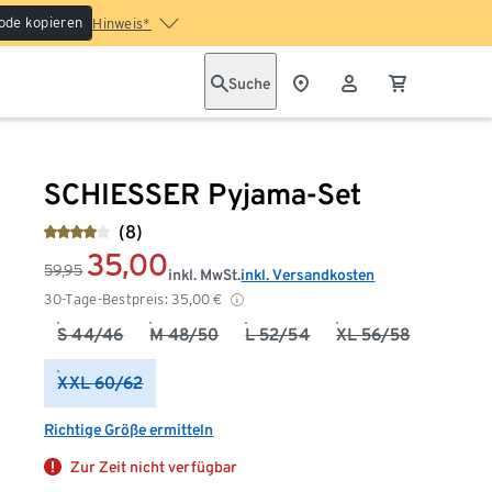
ode kopieren
Hinweis*
Suche
SCHIESSER Pyjama-Set
(8)
35,00
59,95
inkl. MwSt.
inkl. Versandkosten
30-Tage-Bestpreis:
35,00
€
S 44/46
M 48/50
L 52/54
XL 56/58
XXL 60/62
Richtige Größe ermitteln
Zur Zeit nicht verfügbar