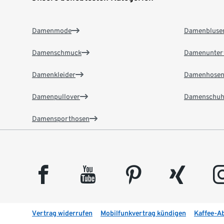
Damenmode
Damenbluse
Damenschmuck
Damenunter
Damenkleider
Damenhose
Damenpullover
Damenschuh
Damensporthosen
facebook
youtube
pinterest
xing
insta
Vertrag widerrufen
Mobilfunkvertrag kündigen
Kaffee-A