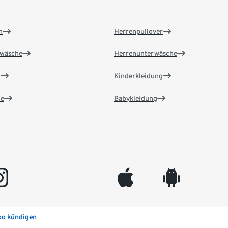
n
Herrenpullover
wäsche
Herrenunterwäsche
n
Kinderkleidung
e
Babykleidung
gram
appleinc
android
bo kündigen