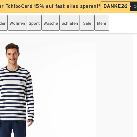
er TchiboCard 15% auf fast alles sparen!*
DANKE26
C
der
Wohnen
Sport
Wäsche
Schlafen
Sale
Mehr