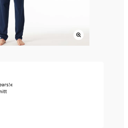
ears!«
nitt
e 38/M