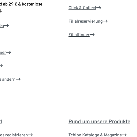
d ab 29 € & kostenlose
Click & Collect
.
Filialreservierung
en
Filialfinder
ner
e ändern
d
Rund um unsere Produkte
os registrieren
Tchibo Kataloge & Magazine