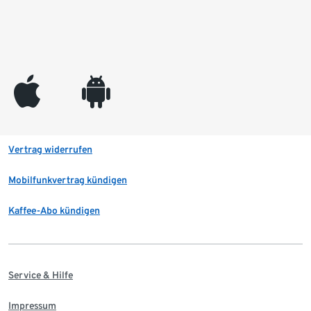
appleinc
android
Vertrag widerrufen
Mobilfunkvertrag kündigen
Kaffee-Abo kündigen
Service & Hilfe
Impressum