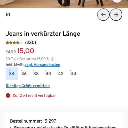
1/5
Jeans in verkürzter Länge
(230)
15,00
24,99
30-Tage-Bestpreis:
15,00
€
inkl. MwSt.
zzgl. Versandkosten
34
36
38
40
42
44
Richtige Größe ermitteln
Zur Zeit nicht verfügbar
Bestellnummer: 151297
Bequeme und elastische Qualität mit hochwertiger