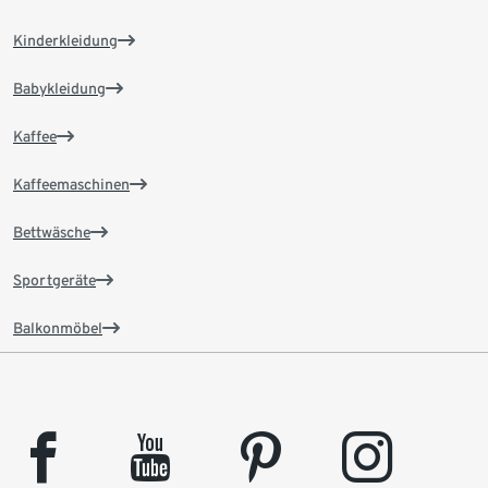
Kinderkleidung
Babykleidung
Kaffee
Kaffeemaschinen
Bettwäsche
Sportgeräte
Balkonmöbel
facebook
youtube
pinterest
instagram