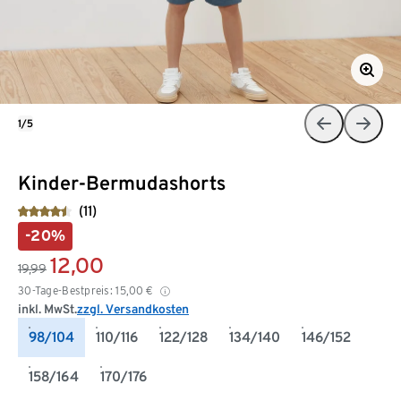
1/5
Kinder-Bermudashorts
(11)
-20%
12,00
19,99
30-Tage-Bestpreis:
15,00
€
inkl. MwSt.
zzgl. Versandkosten
98/104
110/116
122/128
134/140
146/152
158/164
170/176