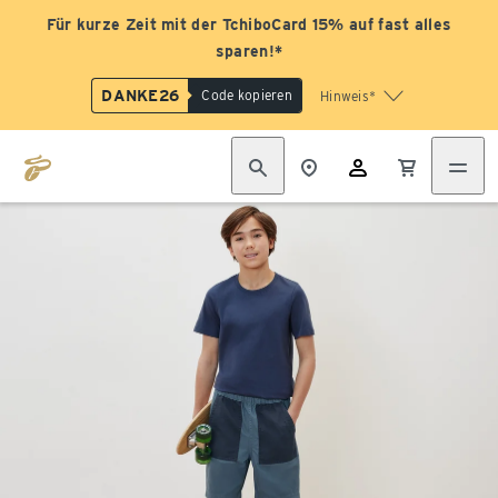
Für kurze Zeit mit der TchiboCard 15% auf fast alles
sparen!*
DANKE26
Code kopieren
Hinweis*