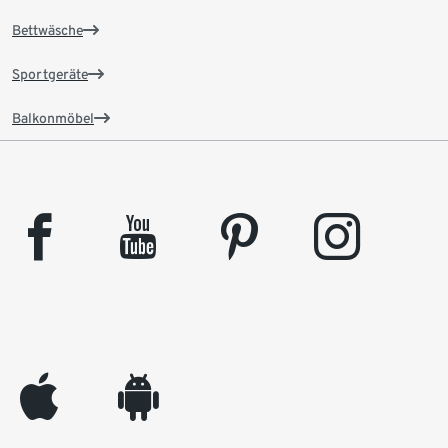
Bettwäsche
Sportgeräte
Balkonmöbel
facebook
youtube
pinterest
instagram
appleinc
android