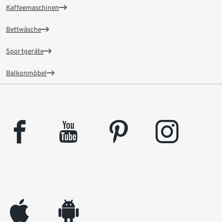
Kaffeemaschinen
Bettwäsche
Sportgeräte
Balkonmöbel
facebook
youtube
pinterest
instagram
appleinc
android