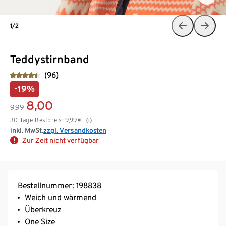
1/2
Teddystirnband
(96)
-19%
8,00
9,99
30-Tage-Bestpreis:
9,99
€
inkl. MwSt.
zzgl. Versandkosten
Zur Zeit nicht verfügbar
Bestellnummer: 198838
Weich und wärmend
Überkreuz
One Size