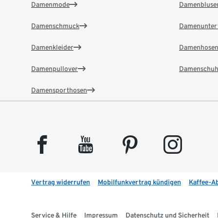
Damenmode
Damenbluse
Damenschmuck
Damenunter
Damenkleider
Damenhose
Damenpullover
Damenschuh
Damensporthosen
facebook
youtube
pinterest
instagram
Vertrag widerrufen
Mobilfunkvertrag kündigen
Kaffee-A
Service & Hilfe
Impressum
Datenschutz und Sicherheit