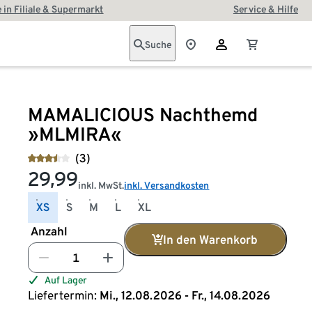
 in Filiale & Supermarkt
Service & Hilfe
Suche
MAMALICIOUS Nachthemd
»MLMIRA«
(3)
29,99
inkl. MwSt.
inkl. Versandkosten
XS
S
M
L
XL
Anzahl
In den Warenkorb
Auf Lager
Liefertermin:
Mi., 12.08.2026 - Fr., 14.08.2026