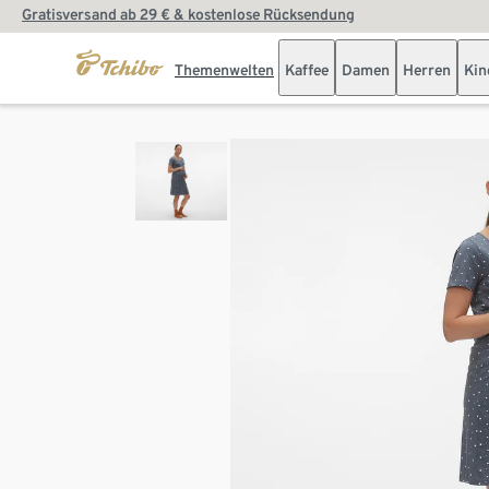
Gratisversand ab 29 € & kostenlose Rücksendung
Themenwelten
Kaffee
Damen
Herren
Kin