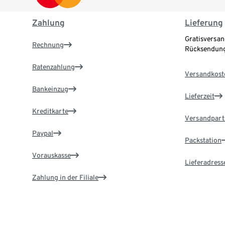
Zahlung
Lieferung
Gratisversan
Rechnung
Rücksendung
Ratenzahlung
Versandkost
Bankeinzug
Lieferzeit
Kreditkarte
Versandpart
Paypal
Packstation
Vorauskasse
Lieferadress
Zahlung in der Filiale