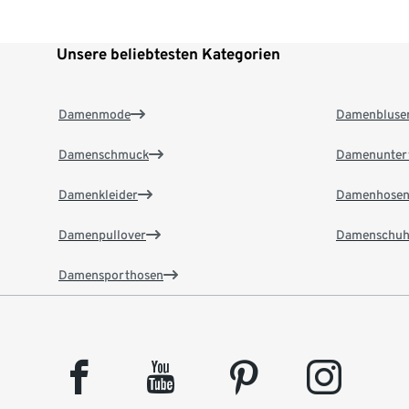
Unsere beliebtesten Kategorien
Damenmode
Damenbluse
Damenschmuck
Damenunter
Damenkleider
Damenhose
Damenpullover
Damenschuh
Damensporthosen
facebook
youtube
pinterest
instagram