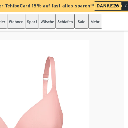
er TchiboCard 15% auf fast alles sparen!*
DANKE26
C
der
Wohnen
Sport
Wäsche
Schlafen
Sale
Mehr