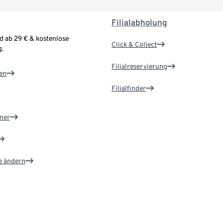
Filialabholung
d ab 29 € & kostenlose
Click & Collect
.
Filialreservierung
en
Filialfinder
ner
e ändern