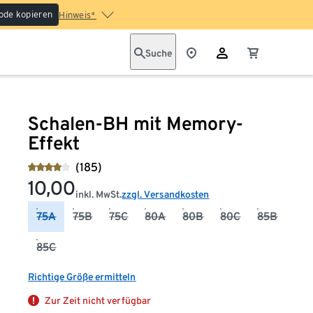
ode kopieren
Hinweis*
Suche
Schalen-BH mit Memory-
Effekt
(185)
10,00
inkl. MwSt.
zzgl. Versandkosten
75A
75B
75C
80A
80B
80C
85B
85C
Richtige Größe ermitteln
Zur Zeit nicht verfügbar