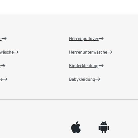
n
Herrenpullover
wäsche
Herrenunterwäsche
n
Kinderkleidung
e
Babykleidung
appleinc
android