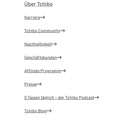
Über Tchibo
Karriere
Tchibo Community
Nachhaltigkeit
Geschäftskunden
Affiliate Programm
Presse
5 Tassen täglich – der Tchibo Podcast
Tchibo Blog