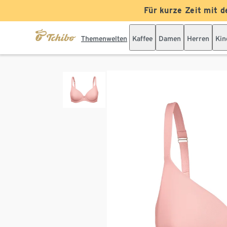
Für kurze Zeit mit d
Themenwelten
Kaffee
Damen
Herren
Kin