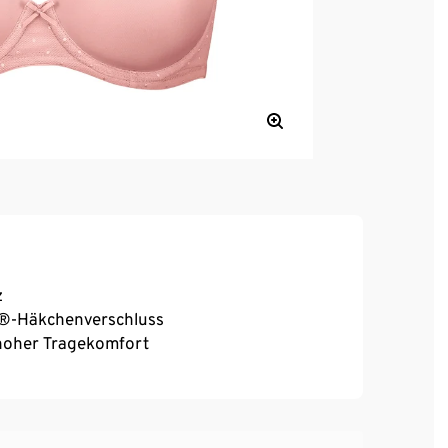
z
al®-Häkchenverschluss
, hoher Tragekomfort