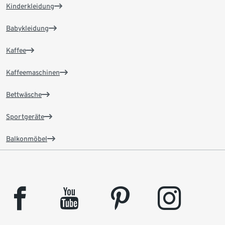
Kinderkleidung
Babykleidung
Kaffee
Kaffeemaschinen
Bettwäsche
Sportgeräte
Balkonmöbel
facebook
youtube
pinterest
instagram