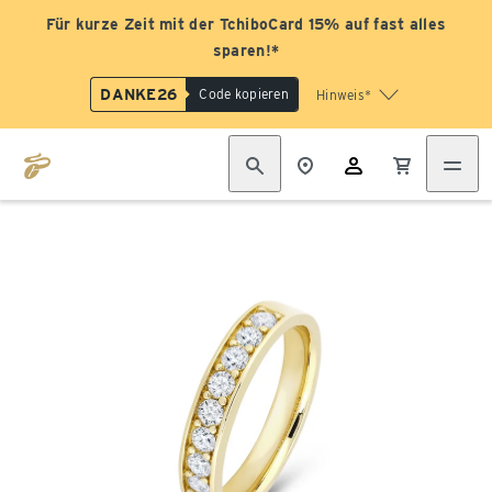
Für kurze Zeit mit der TchiboCard 15% auf fast alles
sparen!*
DANKE26
Code kopieren
Hinweis*