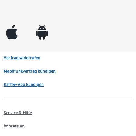
appleinc
android
Vertrag widerrufen
Mobilfunkvertrag kündigen
Kaffee-Abo kündigen
Service & Hilfe
Impressum