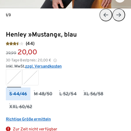
1/3
Henley »Mustang«, blau
(44)
20,00
39,99
30-Tage-Bestpreis:
20,00
€
inkl. MwSt.
zzgl. Versandkosten
S 44/46
M 48/50
L 52/54
XL 56/58
XXL 60/62
Richtige Größe ermitteln
Zur Zeit nicht verfügbar