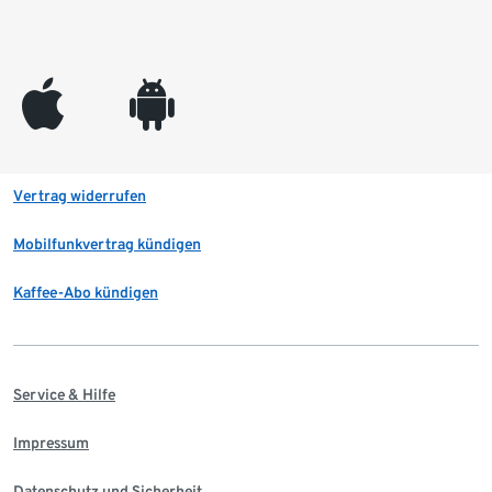
appleinc
android
Vertrag widerrufen
Mobilfunkvertrag kündigen
Kaffee-Abo kündigen
Service & Hilfe
Impressum
Datenschutz und Sicherheit