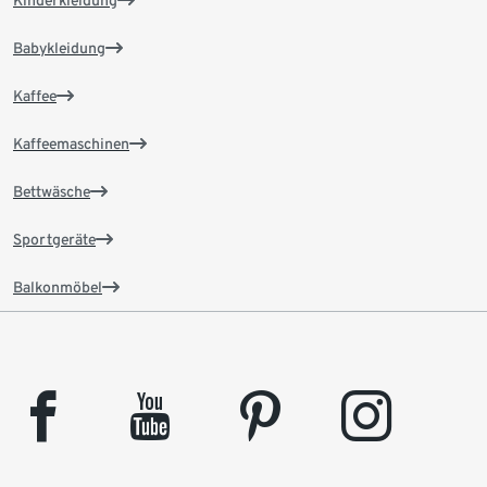
Kinderkleidung
Babykleidung
Kaffee
Kaffeemaschinen
Bettwäsche
Sportgeräte
Balkonmöbel
facebook
youtube
pinterest
instagram