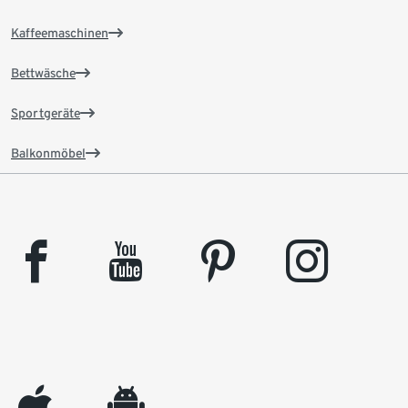
Kaffeemaschinen
Bettwäsche
Sportgeräte
Balkonmöbel
facebook
youtube
pinterest
instagram
appleinc
android