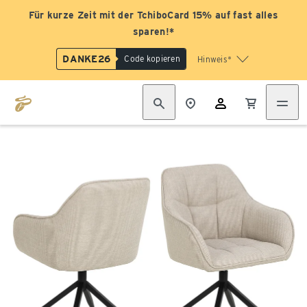
Für kurze Zeit mit der TchiboCard 15% auf fast alles
sparen!*
DANKE26
Code kopieren
Hinweis*