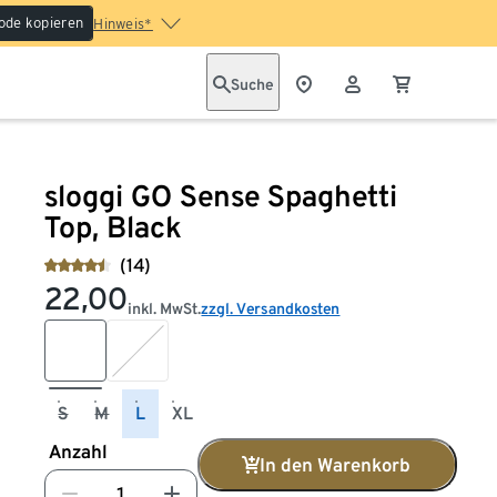
ode kopieren
Hinweis*
Suche
sloggi GO Sense Spaghetti
Top, Black
(14)
22,00
inkl. MwSt.
zzgl. Versandkosten
S
M
L
XL
Anzahl
In den Warenkorb