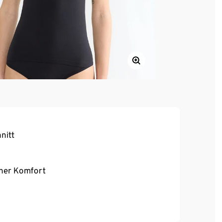
nitt
cher Komfort
e, schmeichelnde Silhouette