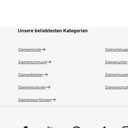
Unsere beliebtesten Kategorien
Damenmode
Damenbluse
Damenschmuck
Damenunter
Damenkleider
Damenhose
Damenpullover
Damenschuh
Damensporthosen