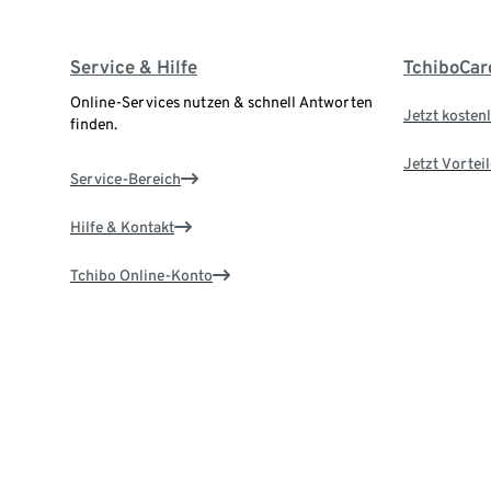
Service & Hilfe
TchiboCar
Online-Services nutzen & schnell Antworten
Jetzt kostenl
finden.
Jetzt Vortei
Service-Bereich
Hilfe & Kontakt
Tchibo Online-Konto