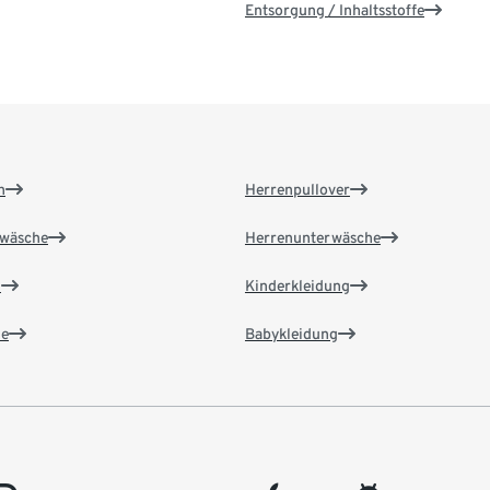
Entsorgung / Inhaltsstoffe
n
Herrenpullover
wäsche
Herrenunterwäsche
n
Kinderkleidung
e
Babykleidung