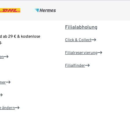
Filialabholung
d ab 29 € & kostenlose
Click & Collect
.
Filialreservierung
en
Filialfinder
ner
e ändern