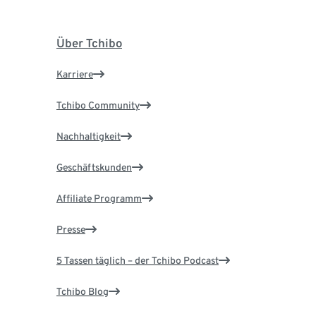
Über Tchibo
Karriere
Tchibo Community
Nachhaltigkeit
Geschäftskunden
Affiliate Programm
Presse
5 Tassen täglich – der Tchibo Podcast
Tchibo Blog