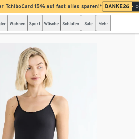
er TchiboCard 15% auf fast alles sparen!*
DANKE26
C
der
Wohnen
Sport
Wäsche
Schlafen
Sale
Mehr