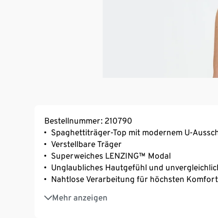
Bestellnummer: 210790
Spaghettiträger-Top mit modernem U-Aussch
Verstellbare Träger
Superweiches LENZING™ Modal
Unglaubliches Hautgefühl und unvergleichli
Nahtlose Verarbeitung für höchsten Komfort
Flacher Saum an den Kanten für eine elegant
Mehr anzeigen
Heißsiegel-Logo an der Seite