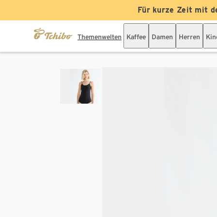
Für kurze Zeit mit d
Themenwelten
Kaffee
Damen
Herren
Kin