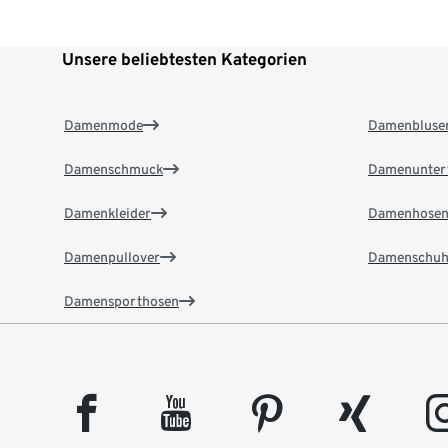
Unsere beliebtesten Kategorien
Damenmode
Damenbluse
Damenschmuck
Damenunter
Damenkleider
Damenhose
Damenpullover
Damenschuh
Damensporthosen
facebook
youtube
pinterest
xing
insta