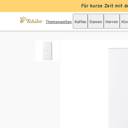
Für kurze Zeit mit d
Themenwelten
Kaffee
Damen
Herren
Kin