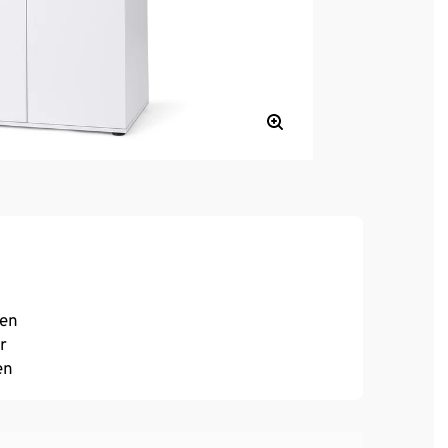
hen
r
en