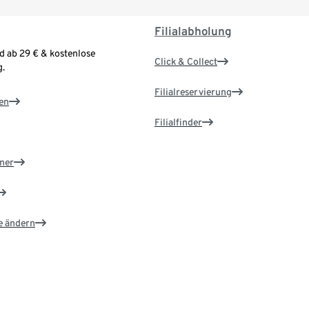
Filialabholung
d ab 29 € & kostenlose
Click & Collect
.
Filialreservierung
en
Filialfinder
ner
e ändern