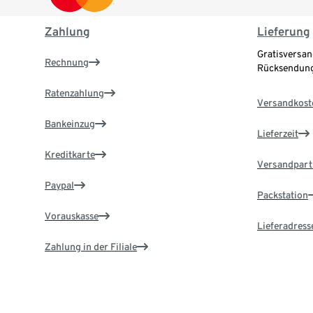
Zahlung
Lieferung
Gratisversan
Rechnung
Rücksendung
Ratenzahlung
Versandkost
Bankeinzug
Lieferzeit
Kreditkarte
Versandpart
Paypal
Packstation
Vorauskasse
Lieferadress
Zahlung in der Filiale