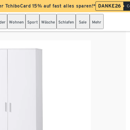
er TchiboCard 15% auf fast alles sparen!*
DANKE26
C
der
Wohnen
Sport
Wäsche
Schlafen
Sale
Mehr