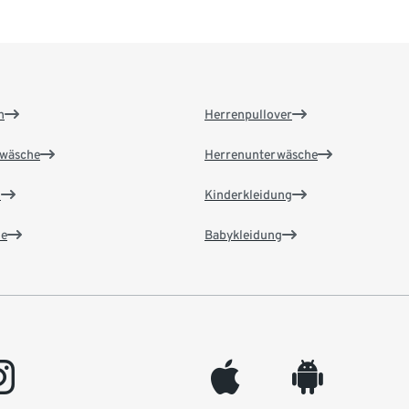
n
Herrenpullover
wäsche
Herrenunterwäsche
n
Kinderkleidung
e
Babykleidung
gram
appleinc
android