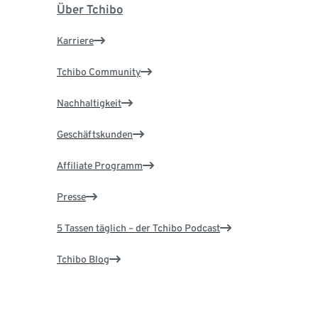
Über Tchibo
Karriere
Tchibo Community
Nachhaltigkeit
Geschäftskunden
Affiliate Programm
Presse
5 Tassen täglich – der Tchibo Podcast
Tchibo Blog