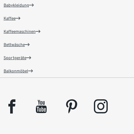
Babykleidung
Kaffee
Kaffeemaschinen
Bettwäsche
Sportgeräte
Balkonmöbel
facebook
youtube
pinterest
instagram