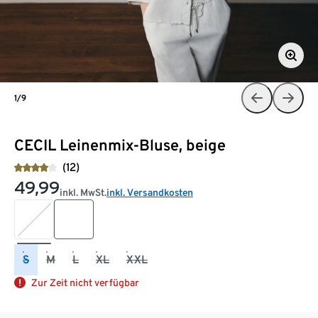
1/9
CECIL Leinenmix-Bluse, beige
(12)
49,99
inkl. MwSt.
inkl. Versandkosten
S
M
L
XL
XXL
Zur Zeit nicht verfügbar