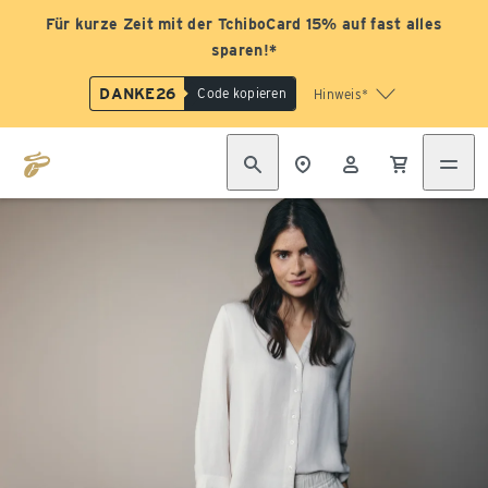
Für kurze Zeit mit der TchiboCard 15% auf fast alles
sparen!*
DANKE26
Code kopieren
Hinweis*