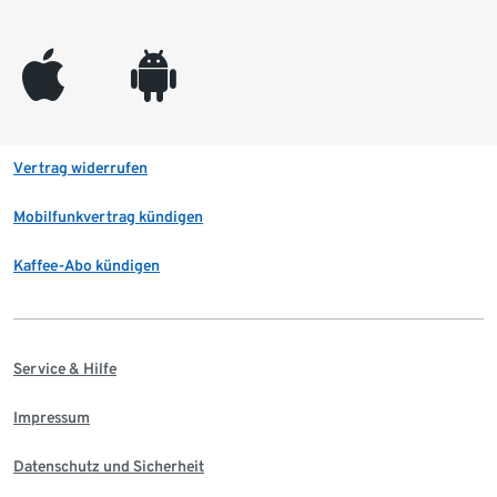
appleinc
android
Vertrag widerrufen
Mobilfunkvertrag kündigen
Kaffee-Abo kündigen
Service & Hilfe
Impressum
Datenschutz und Sicherheit