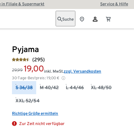
 in Filiale & Supermarkt
Service & Hilfe
Suche
Pyjama
(295)
19,00
29,99
inkl. MwSt.
zzgl. Versandkosten
30-Tage-Bestpreis:
19,00
€
S 36/38
M 40/42
L 44/46
XL 48/50
XXL 52/54
Richtige Größe ermitteln
Zur Zeit nicht verfügbar