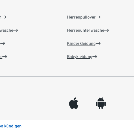
n
Herrenpullover
wäsche
Herrenunterwäsche
n
Kinderkleidung
e
Babykleidung
appleinc
android
bo kündigen