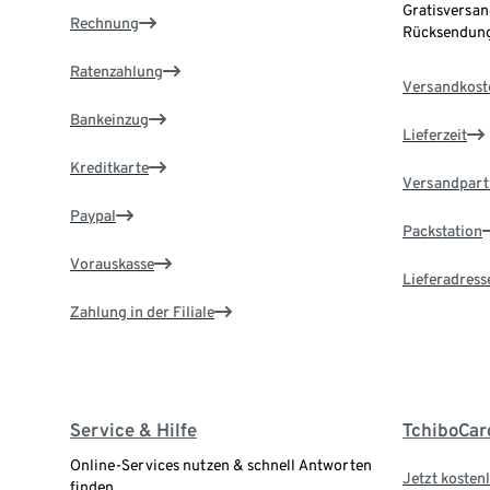
Gratisversan
Rechnung
Rücksendung
Ratenzahlung
Versandkost
Bankeinzug
Lieferzeit
Kreditkarte
Versandpart
Paypal
Packstation
Vorauskasse
Lieferadress
Zahlung in der Filiale
Service & Hilfe
TchiboCar
Online-Services nutzen & schnell Antworten
Jetzt kostenl
finden.