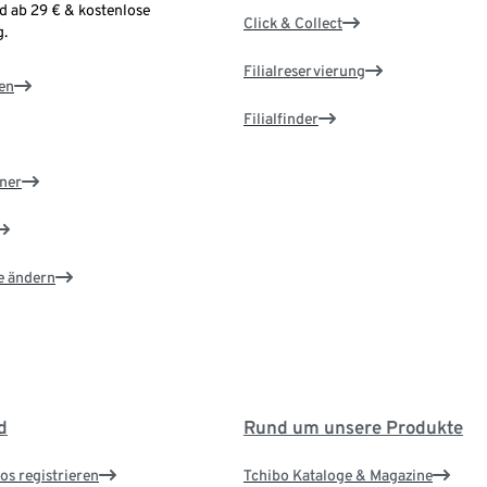
d ab 29 € & kostenlose
Click & Collect
.
Filialreservierung
en
Filialfinder
ner
e ändern
d
Rund um unsere Produkte
os registrieren
Tchibo Kataloge & Magazine