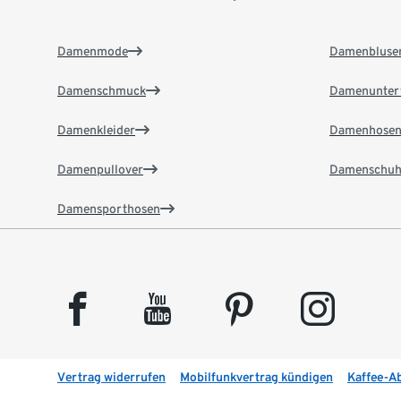
Damenmode
Damenbluse
Damenschmuck
Damenunter
Damenkleider
Damenhose
Damenpullover
Damenschuh
Damensporthosen
facebook
youtube
pinterest
instagram
Vertrag widerrufen
Mobilfunkvertrag kündigen
Kaffee-A