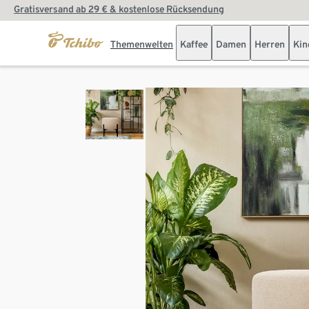
Gratisversand ab 29 € & kostenlose Rücksendung
Themenwelten
Kaffee
Damen
Herren
Kin