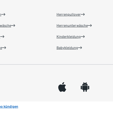
n
Herrenpullover
wäsche
Herrenunterwäsche
n
Kinderkleidung
e
Babykleidung
appleinc
android
bo kündigen