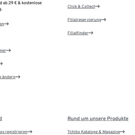
d ab 29 € & kostenlose
Click & Collect
.
Filialreservierung
en
Filialfinder
ner
e ändern
d
Rund um unsere Produkte
os registrieren
Tchibo Kataloge & Magazine