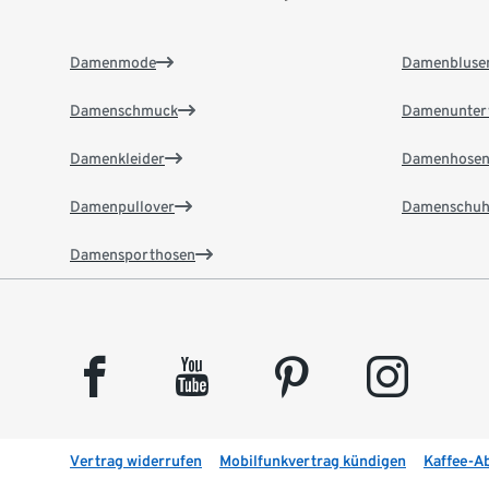
Damenmode
Damenbluse
Damenschmuck
Damenunter
Damenkleider
Damenhose
Damenpullover
Damenschuh
Damensporthosen
facebook
youtube
pinterest
instagram
Vertrag widerrufen
Mobilfunkvertrag kündigen
Kaffee-A