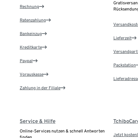
Gratisversan
Rechnung
Rücksendung
Ratenzahlung
Versandkost
Bankeinzug
Lieferzeit
Kreditkarte
Versandpart
Paypal
Packstation
Vorauskasse
Lieferadress
Zahlung in der Filiale
Service & Hilfe
TchiboCar
Online-Services nutzen & schnell Antworten
Jetzt kostenl
finden.