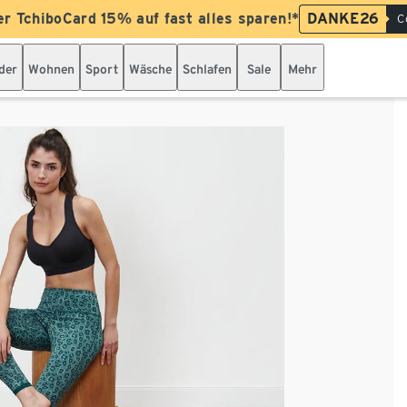
er TchiboCard 15% auf fast alles sparen!*
DANKE26
C
der
Wohnen
Sport
Wäsche
Schlafen
Sale
Mehr