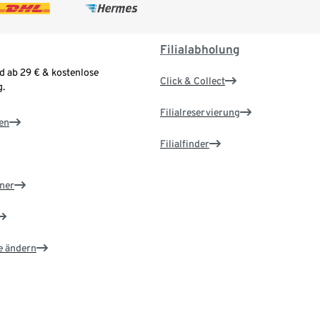
Filialabholung
d ab 29 € & kostenlose
Click & Collect
.
Filialreservierung
en
Filialfinder
ner
e ändern