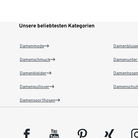
Unsere beliebtesten Kategorien
Damenmode
Damenbluse
Damenschmuck
Damenunter
Damenkleider
Damenhose
Damenpullover
Damenschuh
Damensporthosen
facebook
youtube
pinterest
xing
insta