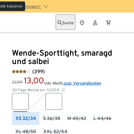
ode kopieren
Hinweis*
Suche
Wende-Sporttight, smaragd
und salbei
(399)
13,00
22,99
inkl. MwSt.
zzgl. Versandkosten
30-Tage-Bestpreis:
12,00
€
XS 32/34
S 36/38
M 40/42
L 44/46
XL 48/50
XXL 52/54