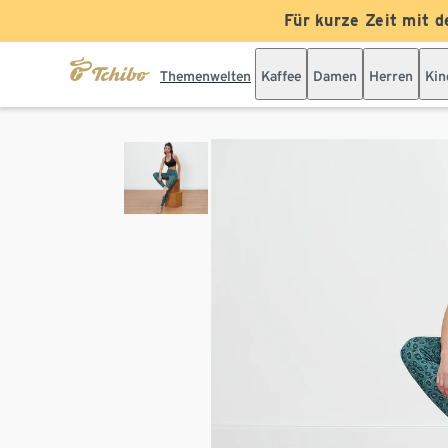
Für kurze Zeit mit d
Themenwelten
Kaffee
Damen
Herren
Kin