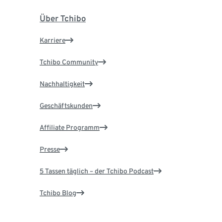
Über Tchibo
Karriere
Tchibo Community
Nachhaltigkeit
Geschäftskunden
Affiliate Programm
Presse
5 Tassen täglich – der Tchibo Podcast
Tchibo Blog