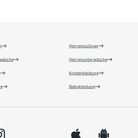
n
Herrenpullover
wäsche
Herrenunterwäsche
n
Kinderkleidung
e
Babykleidung
gram
appleinc
android