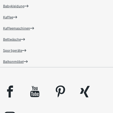
Babykleidung
Kaffee
Kaffeemaschinen
Bettwäsche
Sportgeräte
Balkonmöbel
facebook
youtube
pinterest
xing