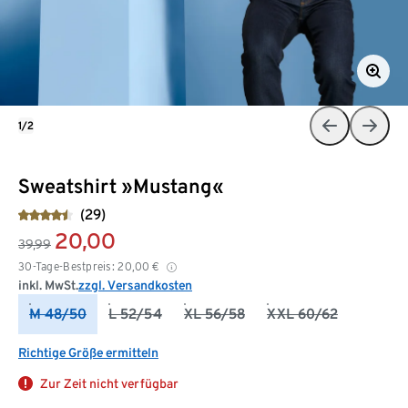
1/2
Sweatshirt »Mustang«
(29)
20,00
39,99
30-Tage-Bestpreis:
20,00
€
inkl. MwSt.
zzgl. Versandkosten
M 48/50
L 52/54
XL 56/58
XXL 60/62
Richtige Größe ermitteln
Zur Zeit nicht verfügbar