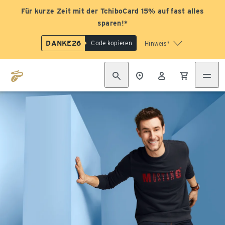
Für kurze Zeit mit der TchiboCard 15% auf fast alles
sparen!*
DANKE26
Code kopieren
Hinweis*