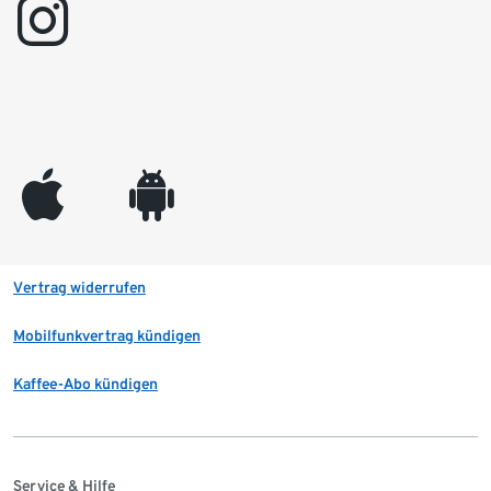
instagram
appleinc
android
Vertrag widerrufen
Mobilfunkvertrag kündigen
Kaffee-Abo kündigen
Service & Hilfe