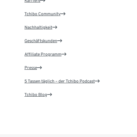
Karriere
Tchibo Community
Nachhaltigkeit
Geschäftskunden
Affiliate Programm
Presse
5 Tassen täglich – der Tchibo Podcast
Tchibo Blog