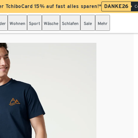
er TchiboCard 15% auf fast alles sparen!*
DANKE26
C
der
Wohnen
Sport
Wäsche
Schlafen
Sale
Mehr