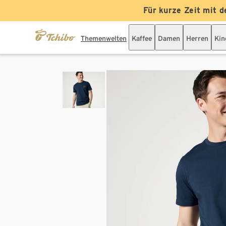
Für kurze Zeit mit d
Themenwelten
Kaffee
Damen
Herren
Kin