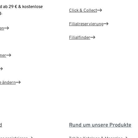
d ab 29 € & kostenlose
Click & Collect
.
Filialreservierung
en
Filialfinder
ner
e ändern
d
Rund um unsere Produkte