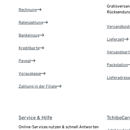
Gratisversan
Rechnung
Rücksendung
Ratenzahlung
Versandkost
Bankeinzug
Lieferzeit
Kreditkarte
Versandpart
Paypal
Packstation
Vorauskasse
Lieferadress
Zahlung in der Filiale
Service & Hilfe
TchiboCar
Online-Services nutzen & schnell Antworten