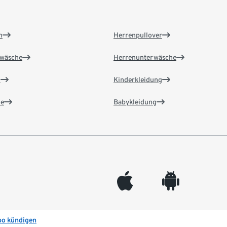
n
Herrenpullover
wäsche
Herrenunterwäsche
n
Kinderkleidung
e
Babykleidung
appleinc
android
bo kündigen