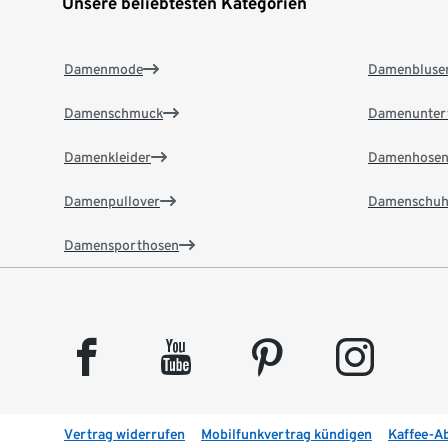
Unsere beliebtesten Kategorien
Damenmode
Damenbluse
Damenschmuck
Damenunter
Damenkleider
Damenhose
Damenpullover
Damenschuh
Damensporthosen
facebook
youtube
pinterest
instagram
Vertrag widerrufen
Mobilfunkvertrag kündigen
Kaffee-A