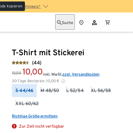
ode kopieren
Hinweis*
Suche
T-Shirt mit Stickerei
(44)
10,00
19,99
inkl. MwSt.
zzgl. Versandkosten
30-Tage-Bestpreis:
10,00
€
S 44/46
M 48/50
L 52/54
XL 56/58
XXL 60/62
Richtige Größe ermitteln
Zur Zeit nicht verfügbar