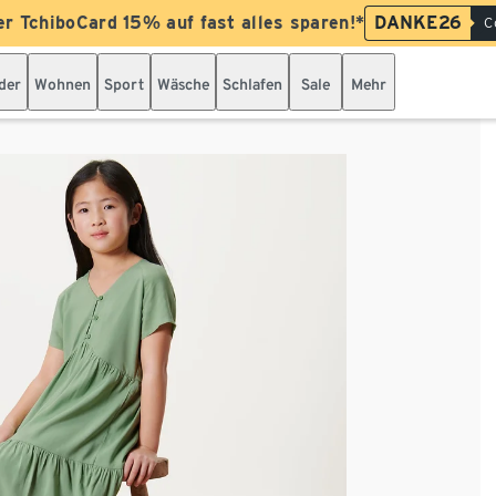
er TchiboCard 15% auf fast alles sparen!*
DANKE26
C
der
Wohnen
Sport
Wäsche
Schlafen
Sale
Mehr