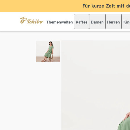
Für kurze Zeit mit d
Themenwelten
Kaffee
Damen
Herren
Kin