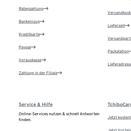
Ratenzahlung
Versandkost
Bankeinzug
Lieferzeit
Kreditkarte
Versandpart
Paypal
Packstation
Vorauskasse
Lieferadress
Zahlung in der Filiale
Service & Hilfe
TchiboCar
Online-Services nutzen & schnell Antworten
Jetzt kostenl
finden.
Jetzt Vortei