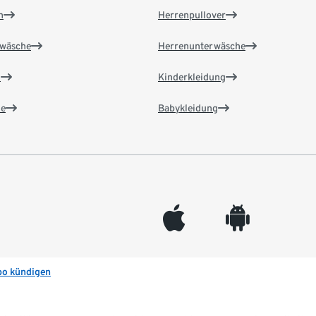
n
Herrenpullover
wäsche
Herrenunterwäsche
n
Kinderkleidung
e
Babykleidung
appleinc
android
bo kündigen