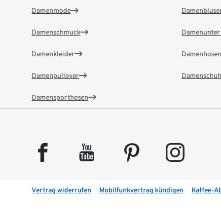
Damenmode
Damenbluse
Damenschmuck
Damenunter
Damenkleider
Damenhose
Damenpullover
Damenschuh
Damensporthosen
facebook
youtube
pinterest
instagram
Vertrag widerrufen
Mobilfunkvertrag kündigen
Kaffee-A