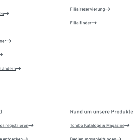
Filialreservierung
en
Filialfinder
ner
e ändern
d
Rund um unsere Produkte
os registrieren
Tchibo Kataloge & Magazine
le entdecken
Bedienungsanleitungen