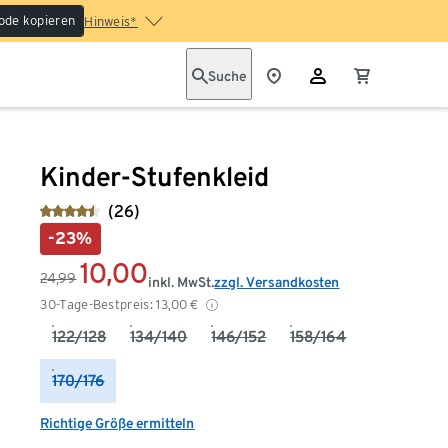
ode kopieren
Hinweis*
Suche
Kinder-Stufenkleid
(26)
-23%
10,00
24,99
inkl. MwSt.
zzgl. Versandkosten
30-Tage-Bestpreis:
13,00
€
122/128
134/140
146/152
158/164
170/176
Richtige Größe ermitteln