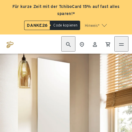
Für kurze Zeit mit der TchiboCard 15% auf fast alles
sparen!*
DANKE26
Code kopieren
Hinweis*