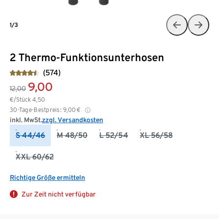
1/3
2 Thermo-Funktionsunterhosen
(574)
9,00
12,00
€/Stück
4,50
30-Tage-Bestpreis:
9,00
€
inkl. MwSt.
zzgl. Versandkosten
S 44/46
M 48/50
L 52/54
XL 56/58
XXL 60/62
Richtige Größe ermitteln
Zur Zeit nicht verfügbar