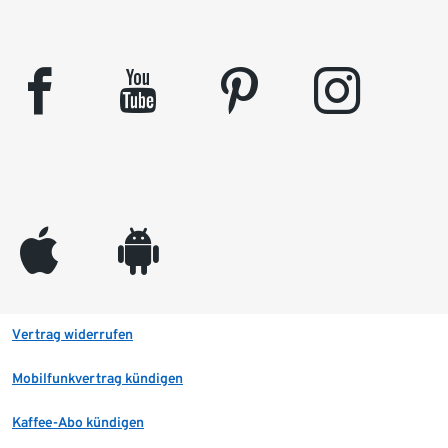
facebook
youtube
pinterest
instagram
appleinc
android
Vertrag widerrufen
Mobilfunkvertrag kündigen
Kaffee-Abo kündigen