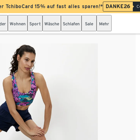
er TchiboCard 15% auf fast alles sparen!*
DANKE26
C
der
Wohnen
Sport
Wäsche
Schlafen
Sale
Mehr