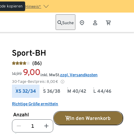
ode kopieren
Hinweis*
Suche
Sport-BH
(86)
9,00
14,99
inkl. MwSt.
zzgl. Versandkosten
30-Tage-Bestpreis:
8,00
€
XS 32/34
S 36/38
M 40/42
L 44/46
Richtige Größe ermitteln
Anzahl
In den Warenkorb