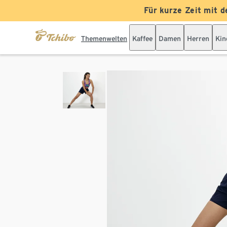
Für kurze Zeit mit d
Themenwelten
Kaffee
Damen
Herren
Kin