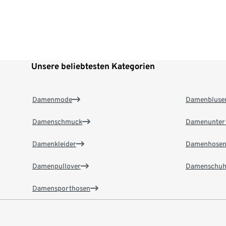
Unsere beliebtesten Kategorien
Damenmode
Damenbluse
Damenschmuck
Damenunter
Damenkleider
Damenhose
Damenpullover
Damenschuh
Damensporthosen