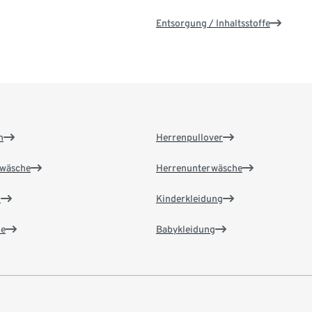
Entsorgung / Inhaltsstoffe
n
Herrenpullover
wäsche
Herrenunterwäsche
n
Kinderkleidung
e
Babykleidung