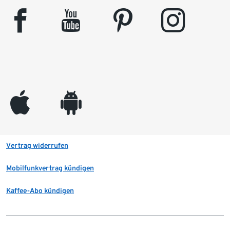
facebook
youtube
pinterest
instagram
appleinc
android
Vertrag widerrufen
Mobilfunkvertrag kündigen
Kaffee-Abo kündigen