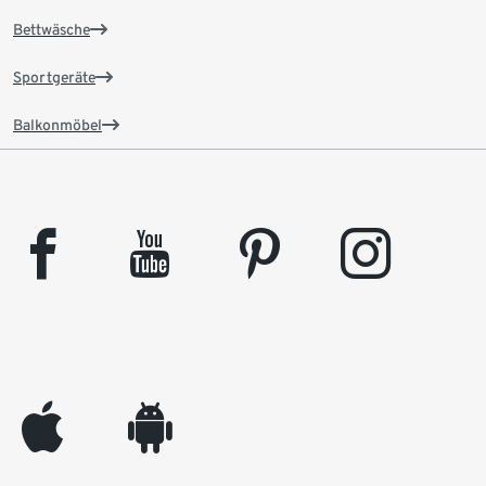
Bettwäsche
Sportgeräte
Balkonmöbel
facebook
youtube
pinterest
instagram
appleinc
android