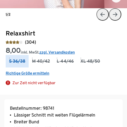
1/2
Relaxshirt
(304)
8,00
inkl. MwSt.
zzgl. Versandkosten
S 36/38
M 40/42
L 44/46
XL 48/50
Richtige Größe ermitteln
Zur Zeit nicht verfügbar
Bestellnummer: 98741
Lässiger Schnitt mit weiten Flügelärmeln
Breiter Bund