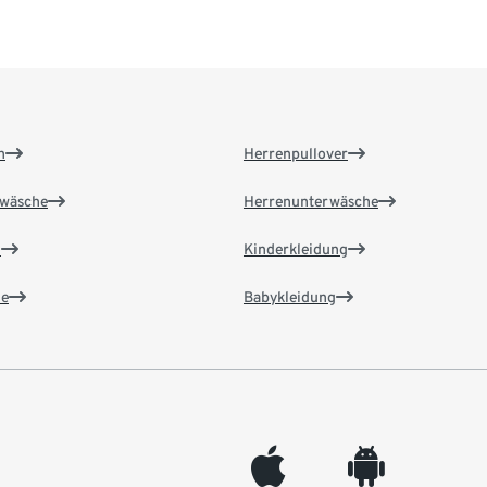
n
Herrenpullover
wäsche
Herrenunterwäsche
n
Kinderkleidung
e
Babykleidung
appleinc
android