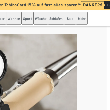
er TchiboCard 15% auf fast alles sparen!*
DANKE26
C
der
Wohnen
Sport
Wäsche
Schlafen
Sale
Mehr