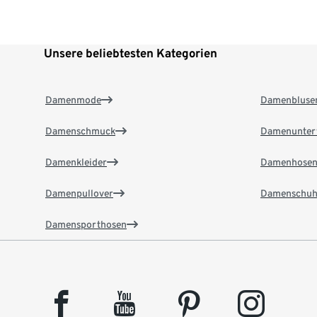
Unsere beliebtesten Kategorien
Damenmode
Damenbluse
Damenschmuck
Damenunter
Damenkleider
Damenhose
Damenpullover
Damenschuh
Damensporthosen
facebook
youtube
pinterest
instagram