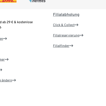
Filialabholung
d ab 29 € & kostenlose
Click & Collect
.
Filialreservierung
en
Filialfinder
ner
e ändern