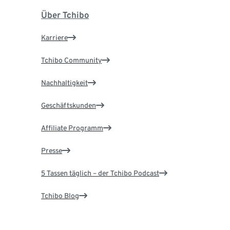
Über Tchibo
Karriere
Tchibo Community
Nachhaltigkeit
Geschäftskunden
Affiliate Programm
Presse
5 Tassen täglich – der Tchibo Podcast
Tchibo Blog