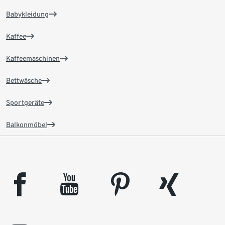
Babykleidung
Kaffee
Kaffeemaschinen
Bettwäsche
Sportgeräte
Balkonmöbel
facebook
youtube
pinterest
xing