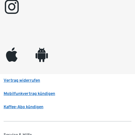
instagram
appleinc
android
Vertrag widerrufen
Mobilfunkvertrag kündigen
Kaffee-Abo kündigen
Service & Hilfe