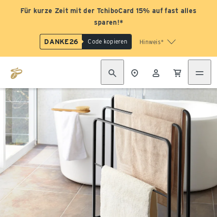
Für kurze Zeit mit der TchiboCard 15% auf fast alles
sparen!*
DANKE26
Code kopieren
Hinweis*