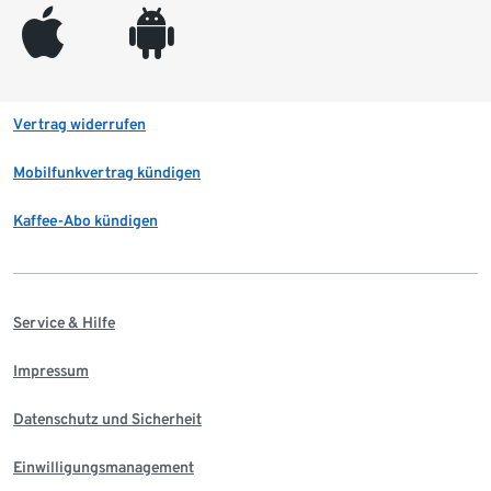
appleinc
android
Vertrag widerrufen
Mobilfunkvertrag kündigen
Kaffee-Abo kündigen
Service & Hilfe
Impressum
Datenschutz und Sicherheit
Einwilligungsmanagement