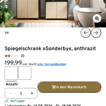
1/4
Spiegelschrank »Sonderby«, anthrazit
(1)
199,99
inkl. MwSt.
inkl. Versandkosten
Anzahl
In den Warenkorb
Auf Lager
Liefertermin:
Fr., 14.08.2026 - Di., 18.08.2026