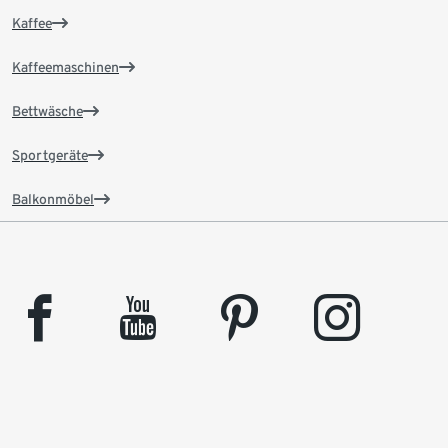
Kaffee
Kaffeemaschinen
Bettwäsche
Sportgeräte
Balkonmöbel
facebook
youtube
pinterest
instagram