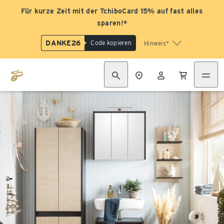
Für kurze Zeit mit der TchiboCard 15% auf fast alles
sparen!*
DANKE26
Code kopieren
Hinweis*