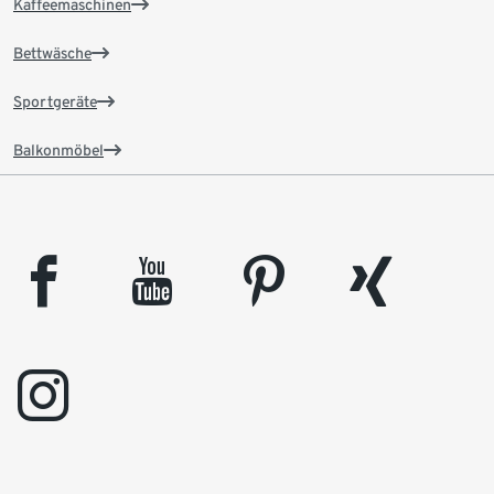
Kaffeemaschinen
Bettwäsche
Sportgeräte
Balkonmöbel
facebook
youtube
pinterest
xing
instagram