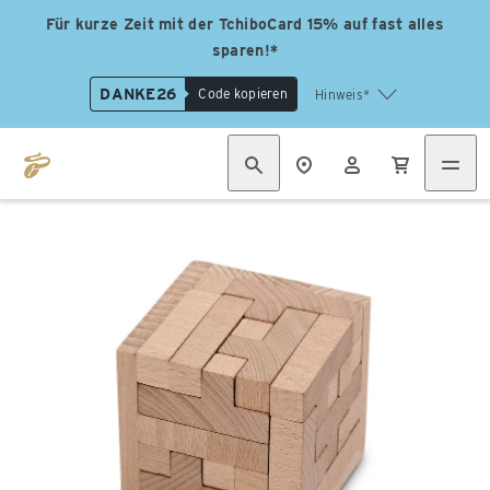
Für kurze Zeit mit der TchiboCard 15% auf fast alles
sparen!*
DANKE26
Code kopieren
Hinweis*