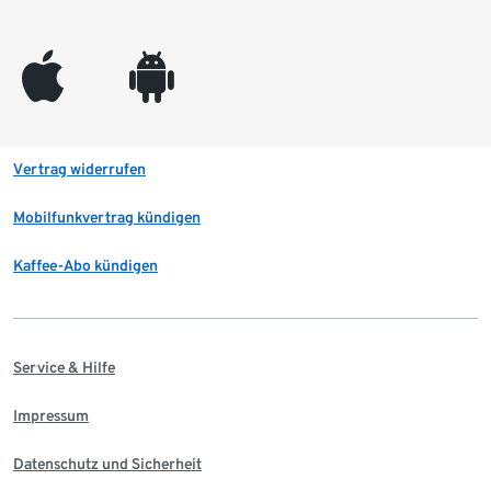
appleinc
android
Vertrag widerrufen
Mobilfunkvertrag kündigen
Kaffee-Abo kündigen
Service & Hilfe
Impressum
Datenschutz und Sicherheit