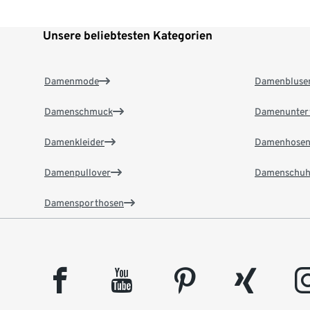
Unsere beliebtesten Kategorien
Damenmode
Damenbluse
Damenschmuck
Damenunter
Damenkleider
Damenhose
Damenpullover
Damenschuh
Damensporthosen
facebook
youtube
pinterest
xing
insta