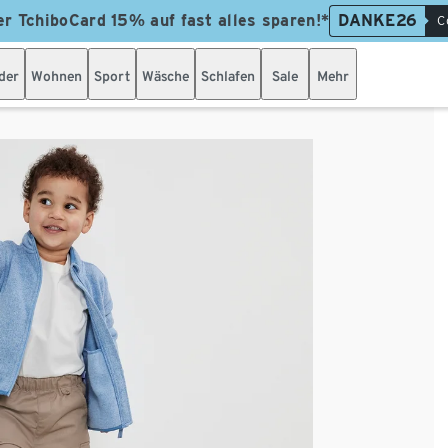
er TchiboCard 15% auf fast alles sparen!*
DANKE26
C
der
Wohnen
Sport
Wäsche
Schlafen
Sale
Mehr