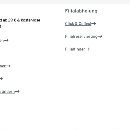
Filialabholung
d ab 29 € & kostenlose
Click & Collect
.
Filialreservierung
en
Filialfinder
ner
e ändern