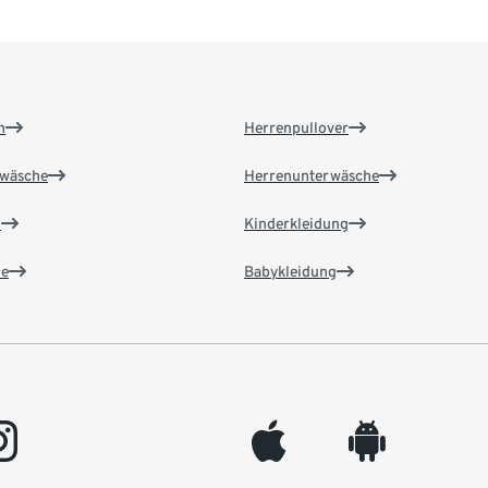
n
Herrenpullover
wäsche
Herrenunterwäsche
n
Kinderkleidung
e
Babykleidung
gram
appleinc
android