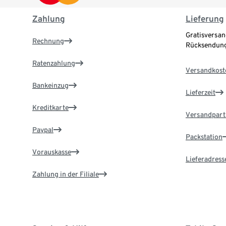
Zahlung
Lieferung
Gratisversan
Rechnung
Rücksendung
Ratenzahlung
Versandkost
Bankeinzug
Lieferzeit
Kreditkarte
Versandpart
Paypal
Packstation
Vorauskasse
Lieferadress
Zahlung in der Filiale