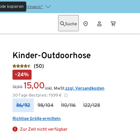
ode kopieren
Hinweis*
Suche
Kinder-Outdoorhose
(50)
-24%
15,00
19,99
inkl. MwSt.
zzgl. Versandkosten
30-Tage-Bestpreis:
19,99
€
86/92
98/104
110/116
122/128
Richtige Größe ermitteln
Zur Zeit nicht verfügbar