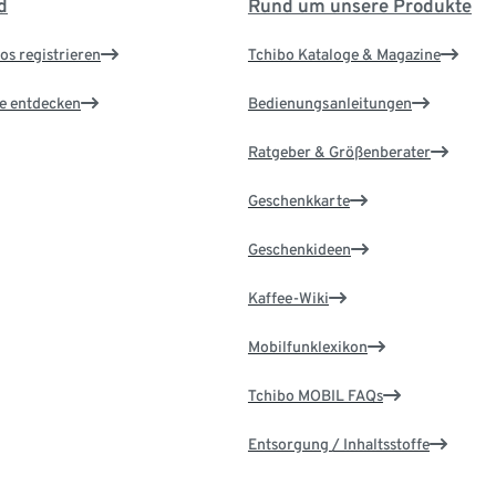
d
Rund um unsere Produkte
os registrieren
Tchibo Kataloge & Magazine
le entdecken
Bedienungsanleitungen
Ratgeber & Größenberater
Geschenkkarte
Geschenkideen
Kaffee-Wiki
Mobilfunklexikon
Tchibo MOBIL FAQs
Entsorgung / Inhaltsstoffe