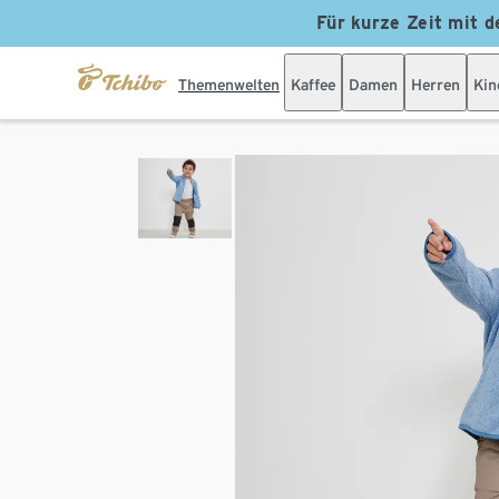
Für kurze Zeit mit d
Themenwelten
Kaffee
Damen
Herren
Kin