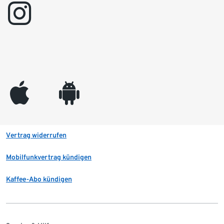
instagram
appleinc
android
Vertrag widerrufen
Mobilfunkvertrag kündigen
Kaffee-Abo kündigen