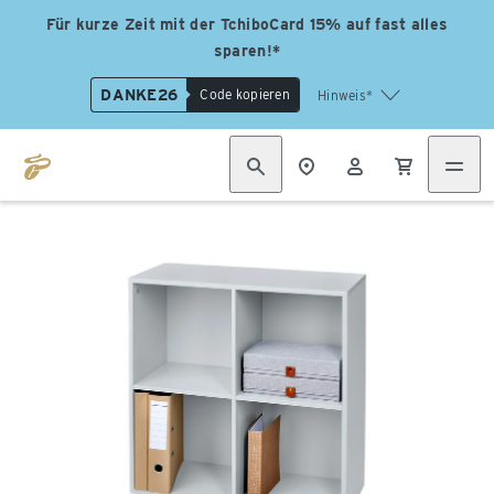
Für kurze Zeit mit der TchiboCard 15% auf fast alles
sparen!*
DANKE26
Code kopieren
Hinweis*