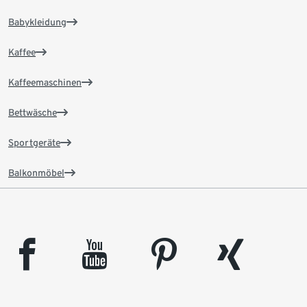
Babykleidung
Kaffee
Kaffeemaschinen
Bettwäsche
Sportgeräte
Balkonmöbel
facebook
youtube
pinterest
xing